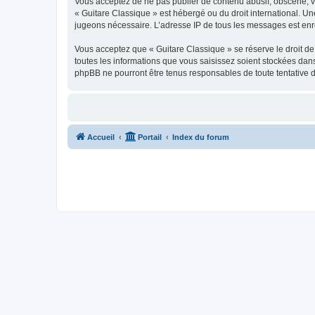
Vous acceptez de ne pas publier de contenu abusif, obscène, vul
« Guitare Classique » est hébergé ou du droit international. Un
jugeons nécessaire. L’adresse IP de tous les messages est enre
Vous acceptez que « Guitare Classique » se réserve le droit de 
toutes les informations que vous saisissez soient stockées dan
phpBB ne pourront être tenus responsables de toute tentative 
Accueil
Portail
Index du forum