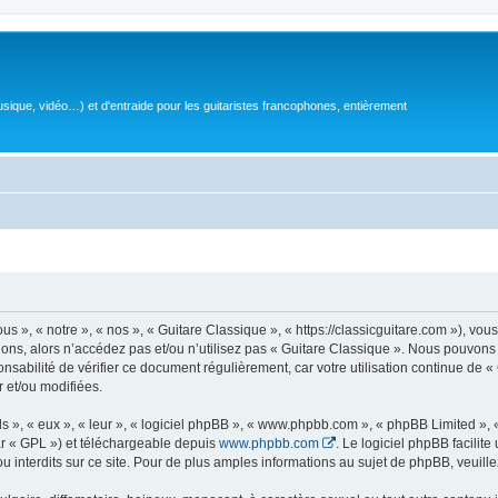
sique, vidéo…) et d'entraide pour les guitaristes francophones, entièrement
 », « notre », « nos », « Guitare Classique », « https://classicguitare.com »), vous
ions, alors n’accédez pas et/ou n’utilisez pas « Guitare Classique ». Nous pouvons 
nsabilité de vérifier ce document régulièrement, car votre utilisation continue de «
r et/ou modifiées.
s », « eux », « leur », « logiciel phpBB », « www.phpbb.com », « phpBB Limited »,
r « GPL ») et téléchargeable depuis
www.phpbb.com
. Le logiciel phpBB facilit
nterdits sur ce site. Pour de plus amples informations au sujet de phpBB, veuille