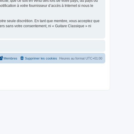
icite, que ce soit en vertu des lois de votre pays, du pays où
ification à votre fournisseur d’accès à Internet si nous le
 notre seule discrétion. En tant que membre, vous acceptez que
ers sans votre consentement, ni « Guitare Classique » ni
Membres
Supprimer les cookies
Heures au format
UTC+01:00