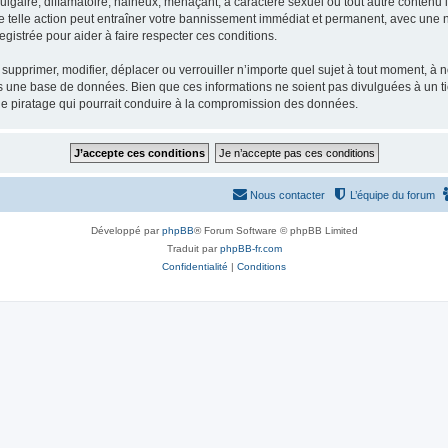
gaire, diffamatoire, haineux, menaçant, à caractère sexuel ou tout autre contenu ill
e telle action peut entraîner votre bannissement immédiat et permanent, avec une not
gistrée pour aider à faire respecter ces conditions.
supprimer, modifier, déplacer ou verrouiller n’importe quel sujet à tout moment, à
s une base de données. Bien que ces informations ne soient pas divulguées à un ti
de piratage qui pourrait conduire à la compromission des données.
Nous contacter
L’équipe du forum
Développé par
phpBB
® Forum Software © phpBB Limited
Traduit par
phpBB-fr.com
Confidentialité
|
Conditions