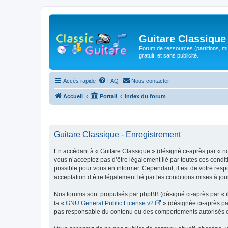
Guitare Classique
Forum de ressources (partitions, mu
gratuit, et sans publicité.
Accès rapide
FAQ
Nous contacter
Accueil
Portail
Index du forum
Guitare Classique - Enregistrement
En accédant à « Guitare Classique » (désigné ci-après par « nous
vous n’acceptez pas d’être légalement lié par toutes ces condit
possible pour vous en informer. Cependant, il est de votre respo
acceptation d’être légalement lié par les conditions mises à jou
Nos forums sont propulsés par phpBB (désigné ci-après par « il
la «
GNU General Public License v2
» (désignée ci-après pa
pas responsable du contenu ou des comportements autorisés ou i