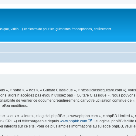
sique, vidéo…) et d'entraide pour les guitaristes francophones, entièrement
 », « notre », « nos », « Guitare Classique », « https://classicguitare.com »), vous
ions, alors n’accédez pas et/ou n’utilisez pas « Guitare Classique ». Nous pouvons 
nsabilité de vérifier ce document régulièrement, car votre utilisation continue de «
r et/ou modifiées.
s », « eux », « leur », « logiciel phpBB », « www.phpbb.com », « phpBB Limited »,
r « GPL ») et téléchargeable depuis
www.phpbb.com
. Le logiciel phpBB facilit
nterdits sur ce site. Pour de plus amples informations au sujet de phpBB, veuille