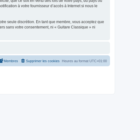
icite, que ce soit en vertu des lois de votre pays, du pays où
ification à votre fournisseur d’accès à Internet si nous le
 notre seule discrétion. En tant que membre, vous acceptez que
ers sans votre consentement, ni « Guitare Classique » ni
Membres
Supprimer les cookies
Heures au format
UTC+01:00