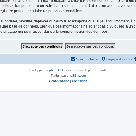
gaire, diffamatoire, haineux, menaçant, à caractère sexuel ou tout autre contenu ill
e telle action peut entraîner votre bannissement immédiat et permanent, avec une not
gistrée pour aider à faire respecter ces conditions.
supprimer, modifier, déplacer ou verrouiller n’importe quel sujet à tout moment, à
s une base de données. Bien que ces informations ne soient pas divulguées à un ti
de piratage qui pourrait conduire à la compromission des données.
Nous contacter
L’équipe du forum
Développé par
phpBB
® Forum Software © phpBB Limited
Traduit par
phpBB-fr.com
Confidentialité
|
Conditions