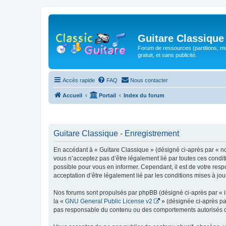
Guitare Classique
Forum de ressources (partitions, mu
gratuit, et sans publicité.
Accès rapide
FAQ
Nous contacter
Accueil
Portail
Index du forum
Guitare Classique - Enregistrement
En accédant à « Guitare Classique » (désigné ci-après par « nous
vous n’acceptez pas d’être légalement lié par toutes ces condit
possible pour vous en informer. Cependant, il est de votre respo
acceptation d’être légalement lié par les conditions mises à jou
Nos forums sont propulsés par phpBB (désigné ci-après par « il
la «
GNU General Public License v2
» (désignée ci-après pa
pas responsable du contenu ou des comportements autorisés ou i