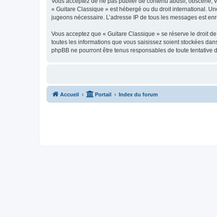
Vous acceptez de ne pas publier de contenu abusif, obscène, vul
« Guitare Classique » est hébergé ou du droit international. Un
jugeons nécessaire. L’adresse IP de tous les messages est enre
Vous acceptez que « Guitare Classique » se réserve le droit de 
toutes les informations que vous saisissez soient stockées dan
phpBB ne pourront être tenus responsables de toute tentative 
Accueil
Portail
Index du forum