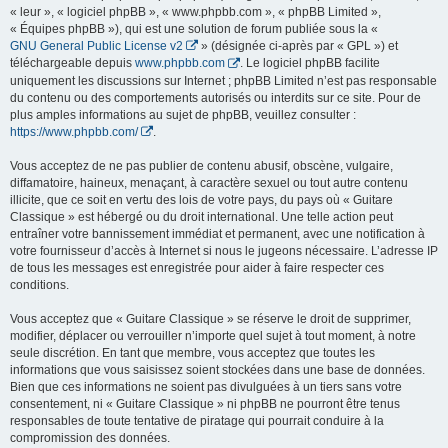
« leur », « logiciel phpBB », « www.phpbb.com », « phpBB Limited »,
« Équipes phpBB »), qui est une solution de forum publiée sous la «
GNU General Public License v2
» (désignée ci-après par « GPL ») et
téléchargeable depuis
www.phpbb.com
. Le logiciel phpBB facilite
uniquement les discussions sur Internet ; phpBB Limited n’est pas responsable
du contenu ou des comportements autorisés ou interdits sur ce site. Pour de
plus amples informations au sujet de phpBB, veuillez consulter :
https://www.phpbb.com/
.
Vous acceptez de ne pas publier de contenu abusif, obscène, vulgaire,
diffamatoire, haineux, menaçant, à caractère sexuel ou tout autre contenu
illicite, que ce soit en vertu des lois de votre pays, du pays où « Guitare
Classique » est hébergé ou du droit international. Une telle action peut
entraîner votre bannissement immédiat et permanent, avec une notification à
votre fournisseur d’accès à Internet si nous le jugeons nécessaire. L’adresse IP
de tous les messages est enregistrée pour aider à faire respecter ces
conditions.
Vous acceptez que « Guitare Classique » se réserve le droit de supprimer,
modifier, déplacer ou verrouiller n’importe quel sujet à tout moment, à notre
seule discrétion. En tant que membre, vous acceptez que toutes les
informations que vous saisissez soient stockées dans une base de données.
Bien que ces informations ne soient pas divulguées à un tiers sans votre
consentement, ni « Guitare Classique » ni phpBB ne pourront être tenus
responsables de toute tentative de piratage qui pourrait conduire à la
compromission des données.