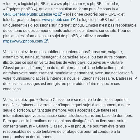
« leur », « logiciel phpBB », « www.phpbb.com », « phpBB Limited »,
« Équipes phpBB »), qui est une solution de forum publiée sous la «
GNU General Public License v2
» (désignée ci-après par « GPL ») et
téléchargeable depuis
www.phpbb.com
. Le logiciel phpBB facilite
uniquement les discussions sur Internet ; phpBB Limited n’est pas responsable
du contenu ou des comportements autorisés ou interdits sur ce site. Pour de
plus amples informations au sujet de phpBB, veuillez consulter :
https://www.phpbb.com/
.
Vous acceptez de ne pas publier de contenu abusif, obscène, vulgaire,
diffamatoire, haineux, menaçant, à caractère sexuel ou tout autre contenu
illicite, que ce soit en vertu des lois de votre pays, du pays où « Guitare
Classique » est hébergé ou du droit international. Une telle action peut
entraîner votre bannissement immédiat et permanent, avec une notification à
votre fournisseur d’accès à Internet si nous le jugeons nécessaire. L’adresse IP
de tous les messages est enregistrée pour aider à faire respecter ces
conditions.
Vous acceptez que « Guitare Classique » se réserve le droit de supprimer,
modifier, déplacer ou verrouiller n’importe quel sujet à tout moment, à notre
seule discrétion. En tant que membre, vous acceptez que toutes les
informations que vous saisissez soient stockées dans une base de données.
Bien que ces informations ne soient pas divulguées à un tiers sans votre
consentement, ni « Guitare Classique » ni phpBB ne pourront être tenus
responsables de toute tentative de piratage qui pourrait conduire à la
compromission des données.