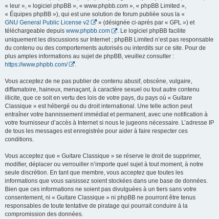
« leur », « logiciel phpBB », « www.phpbb.com », « phpBB Limited »,
« Équipes phpBB »), qui est une solution de forum publiée sous la «
GNU General Public License v2
» (désignée ci-après par « GPL ») et
téléchargeable depuis
www.phpbb.com
. Le logiciel phpBB facilite
uniquement les discussions sur Internet ; phpBB Limited n’est pas responsable
du contenu ou des comportements autorisés ou interdits sur ce site. Pour de
plus amples informations au sujet de phpBB, veuillez consulter :
https://www.phpbb.com/
.
Vous acceptez de ne pas publier de contenu abusif, obscène, vulgaire,
diffamatoire, haineux, menaçant, à caractère sexuel ou tout autre contenu
illicite, que ce soit en vertu des lois de votre pays, du pays où « Guitare
Classique » est hébergé ou du droit international. Une telle action peut
entraîner votre bannissement immédiat et permanent, avec une notification à
votre fournisseur d’accès à Internet si nous le jugeons nécessaire. L’adresse IP
de tous les messages est enregistrée pour aider à faire respecter ces
conditions.
Vous acceptez que « Guitare Classique » se réserve le droit de supprimer,
modifier, déplacer ou verrouiller n’importe quel sujet à tout moment, à notre
seule discrétion. En tant que membre, vous acceptez que toutes les
informations que vous saisissez soient stockées dans une base de données.
Bien que ces informations ne soient pas divulguées à un tiers sans votre
consentement, ni « Guitare Classique » ni phpBB ne pourront être tenus
responsables de toute tentative de piratage qui pourrait conduire à la
compromission des données.