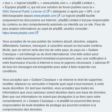
« leur », « logiciel phpBB », « www.phpbb.com », « phpBB Limited »,
« Équipes phpBB »), qui est une solution de forum publiée sous la «
GNU General Public License v2
» (désignée ci-après par « GPL ») et
téléchargeable depuis
www.phpbb.com
. Le logiciel phpBB facilite
uniquement les discussions sur Internet ; phpBB Limited n’est pas responsable
du contenu ou des comportements autorisés ou interdits sur ce site. Pour de
plus amples informations au sujet de phpBB, veuillez consulter :
https://www.phpbb.com/
.
Vous acceptez de ne pas publier de contenu abusif, obscène, vulgaire,
diffamatoire, haineux, menaçant, à caractère sexuel ou tout autre contenu
illicite, que ce soit en vertu des lois de votre pays, du pays où « Guitare
Classique » est hébergé ou du droit international. Une telle action peut
entraîner votre bannissement immédiat et permanent, avec une notification à
votre fournisseur d’accès à Internet si nous le jugeons nécessaire. L’adresse IP
de tous les messages est enregistrée pour aider à faire respecter ces
conditions.
Vous acceptez que « Guitare Classique » se réserve le droit de supprimer,
modifier, déplacer ou verrouiller n’importe quel sujet à tout moment, à notre
seule discrétion. En tant que membre, vous acceptez que toutes les
informations que vous saisissez soient stockées dans une base de données.
Bien que ces informations ne soient pas divulguées à un tiers sans votre
consentement, ni « Guitare Classique » ni phpBB ne pourront être tenus
responsables de toute tentative de piratage qui pourrait conduire à la
compromission des données.