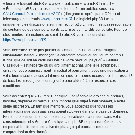
« leur », « logiciel phpBB », « www.phpbb.com », « phpBB Limited »,
« Équipes phpBB »), qui est une solution de forum publiée sous la «
GNU General Public License v2
» (désignée ci-après par « GPL ») et
téléchargeable depuis
www.phpbb.com
. Le logiciel phpBB facilite
uniquement les discussions sur Internet ; phpBB Limited n’est pas responsable
du contenu ou des comportements autorisés ou interdits sur ce site. Pour de
plus amples informations au sujet de phpBB, veuillez consulter :
https://www.phpbb.com/
.
Vous acceptez de ne pas publier de contenu abusif, obscène, vulgaire,
diffamatoire, haineux, menaçant, à caractère sexuel ou tout autre contenu
illicite, que ce soit en vertu des lois de votre pays, du pays où « Guitare
Classique » est hébergé ou du droit international. Une telle action peut
entraîner votre bannissement immédiat et permanent, avec une notification à
votre fournisseur d’accès à Internet si nous le jugeons nécessaire. L’adresse IP
de tous les messages est enregistrée pour aider à faire respecter ces
conditions.
Vous acceptez que « Guitare Classique » se réserve le droit de supprimer,
modifier, déplacer ou verrouiller n’importe quel sujet à tout moment, à notre
seule discrétion. En tant que membre, vous acceptez que toutes les
informations que vous saisissez soient stockées dans une base de données.
Bien que ces informations ne soient pas divulguées à un tiers sans votre
consentement, ni « Guitare Classique » ni phpBB ne pourront être tenus
responsables de toute tentative de piratage qui pourrait conduire à la
compromission des données.