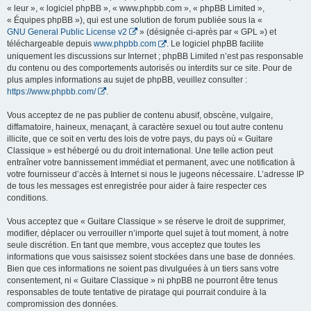
« leur », « logiciel phpBB », « www.phpbb.com », « phpBB Limited »,
« Équipes phpBB »), qui est une solution de forum publiée sous la «
GNU General Public License v2
» (désignée ci-après par « GPL ») et
téléchargeable depuis
www.phpbb.com
. Le logiciel phpBB facilite
uniquement les discussions sur Internet ; phpBB Limited n’est pas responsable
du contenu ou des comportements autorisés ou interdits sur ce site. Pour de
plus amples informations au sujet de phpBB, veuillez consulter :
https://www.phpbb.com/
.
Vous acceptez de ne pas publier de contenu abusif, obscène, vulgaire,
diffamatoire, haineux, menaçant, à caractère sexuel ou tout autre contenu
illicite, que ce soit en vertu des lois de votre pays, du pays où « Guitare
Classique » est hébergé ou du droit international. Une telle action peut
entraîner votre bannissement immédiat et permanent, avec une notification à
votre fournisseur d’accès à Internet si nous le jugeons nécessaire. L’adresse IP
de tous les messages est enregistrée pour aider à faire respecter ces
conditions.
Vous acceptez que « Guitare Classique » se réserve le droit de supprimer,
modifier, déplacer ou verrouiller n’importe quel sujet à tout moment, à notre
seule discrétion. En tant que membre, vous acceptez que toutes les
informations que vous saisissez soient stockées dans une base de données.
Bien que ces informations ne soient pas divulguées à un tiers sans votre
consentement, ni « Guitare Classique » ni phpBB ne pourront être tenus
responsables de toute tentative de piratage qui pourrait conduire à la
compromission des données.