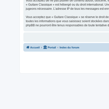
Vous acceptez de ne pas publier de contenu abusif, obscène, vul
« Guitare Classique » est hébergé ou du droit international. Un
jugeons nécessaire. L’adresse IP de tous les messages est enre
Vous acceptez que « Guitare Classique » se réserve le droit de 
toutes les informations que vous saisissez soient stockées dan
phpBB ne pourront être tenus responsables de toute tentative 
Accueil
Portail
Index du forum