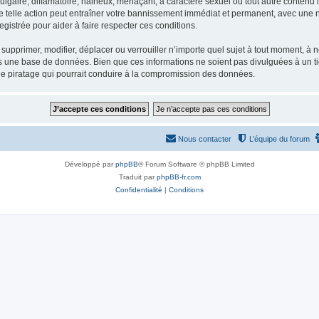
gaire, diffamatoire, haineux, menaçant, à caractère sexuel ou tout autre contenu ill
e telle action peut entraîner votre bannissement immédiat et permanent, avec une not
gistrée pour aider à faire respecter ces conditions.
supprimer, modifier, déplacer ou verrouiller n’importe quel sujet à tout moment, à
s une base de données. Bien que ces informations ne soient pas divulguées à un ti
de piratage qui pourrait conduire à la compromission des données.
Nous contacter
L’équipe du forum
Développé par
phpBB
® Forum Software © phpBB Limited
Traduit par
phpBB-fr.com
Confidentialité
|
Conditions