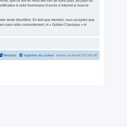
icite, que ce soit en vertu des lois de votre pays, du pays où
ification à votre fournisseur d’accès à Internet si nous le
 notre seule discrétion. En tant que membre, vous acceptez que
ers sans votre consentement, ni « Guitare Classique » ni
Membres
Supprimer les cookies
Heures au format
UTC+01:00