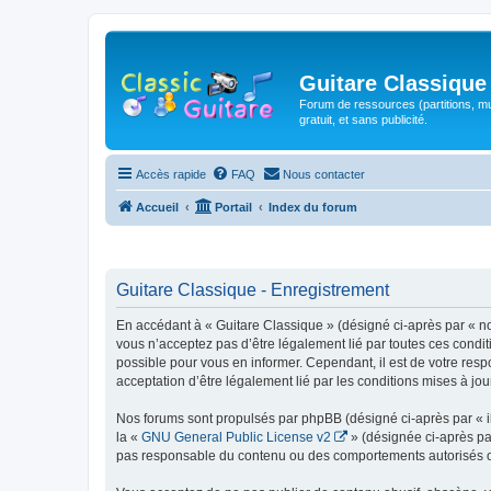
Guitare Classique
Forum de ressources (partitions, mu
gratuit, et sans publicité.
Accès rapide
FAQ
Nous contacter
Accueil
Portail
Index du forum
Guitare Classique - Enregistrement
En accédant à « Guitare Classique » (désigné ci-après par « nous
vous n’acceptez pas d’être légalement lié par toutes ces condit
possible pour vous en informer. Cependant, il est de votre respo
acceptation d’être légalement lié par les conditions mises à jou
Nos forums sont propulsés par phpBB (désigné ci-après par « il
la «
GNU General Public License v2
» (désignée ci-après pa
pas responsable du contenu ou des comportements autorisés ou i