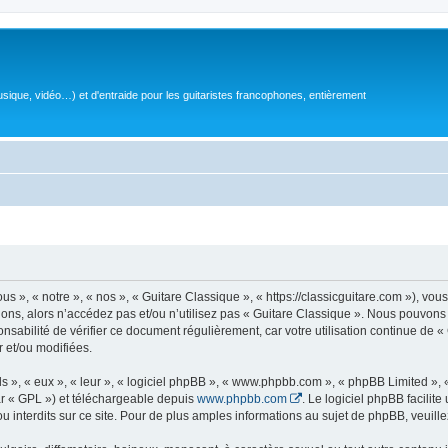
sique, vidéo…) et d'entraide pour les guitaristes francophones, entièrement
 », « notre », « nos », « Guitare Classique », « https://classicguitare.com »), vous
ions, alors n’accédez pas et/ou n’utilisez pas « Guitare Classique ». Nous pouvons 
nsabilité de vérifier ce document régulièrement, car votre utilisation continue de «
r et/ou modifiées.
s », « eux », « leur », « logiciel phpBB », « www.phpbb.com », « phpBB Limited »,
r « GPL ») et téléchargeable depuis
www.phpbb.com
. Le logiciel phpBB facilit
nterdits sur ce site. Pour de plus amples informations au sujet de phpBB, veuille