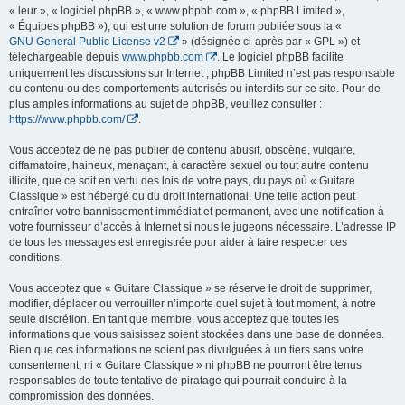
« leur », « logiciel phpBB », « www.phpbb.com », « phpBB Limited »,
« Équipes phpBB »), qui est une solution de forum publiée sous la «
GNU General Public License v2
» (désignée ci-après par « GPL ») et
téléchargeable depuis
www.phpbb.com
. Le logiciel phpBB facilite
uniquement les discussions sur Internet ; phpBB Limited n’est pas responsable
du contenu ou des comportements autorisés ou interdits sur ce site. Pour de
plus amples informations au sujet de phpBB, veuillez consulter :
https://www.phpbb.com/
.
Vous acceptez de ne pas publier de contenu abusif, obscène, vulgaire,
diffamatoire, haineux, menaçant, à caractère sexuel ou tout autre contenu
illicite, que ce soit en vertu des lois de votre pays, du pays où « Guitare
Classique » est hébergé ou du droit international. Une telle action peut
entraîner votre bannissement immédiat et permanent, avec une notification à
votre fournisseur d’accès à Internet si nous le jugeons nécessaire. L’adresse IP
de tous les messages est enregistrée pour aider à faire respecter ces
conditions.
Vous acceptez que « Guitare Classique » se réserve le droit de supprimer,
modifier, déplacer ou verrouiller n’importe quel sujet à tout moment, à notre
seule discrétion. En tant que membre, vous acceptez que toutes les
informations que vous saisissez soient stockées dans une base de données.
Bien que ces informations ne soient pas divulguées à un tiers sans votre
consentement, ni « Guitare Classique » ni phpBB ne pourront être tenus
responsables de toute tentative de piratage qui pourrait conduire à la
compromission des données.