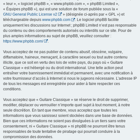
« leur », « logiciel phpBB », « www.phpbb.com », « phpBB Limited »,
« Équipes phpBB »), qui est une solution de forum publiée sous la «
GNU General Public License v2
» (désignée ci-après par « GPL ») et
téléchargeable depuis
www.phpbb.com
. Le logiciel phpBB facilite
uniquement les discussions sur Internet ; phpBB Limited n’est pas responsable
du contenu ou des comportements autorisés ou interdits sur ce site. Pour de
plus amples informations au sujet de phpBB, veuillez consulter :
https://www.phpbb.com/
.
Vous acceptez de ne pas publier de contenu abusif, obscène, vulgaire,
diffamatoire, haineux, menaçant, à caractère sexuel ou tout autre contenu
illicite, que ce soit en vertu des lois de votre pays, du pays où « Guitare
Classique » est hébergé ou du droit international. Une telle action peut
entraîner votre bannissement immédiat et permanent, avec une notification à
votre fournisseur d’accès à Internet si nous le jugeons nécessaire. L’adresse IP
de tous les messages est enregistrée pour aider à faire respecter ces
conditions.
Vous acceptez que « Guitare Classique » se réserve le droit de supprimer,
modifier, déplacer ou verrouiller n’importe quel sujet à tout moment, à notre
seule discrétion. En tant que membre, vous acceptez que toutes les
informations que vous saisissez soient stockées dans une base de données.
Bien que ces informations ne soient pas divulguées à un tiers sans votre
consentement, ni « Guitare Classique » ni phpBB ne pourront être tenus
responsables de toute tentative de piratage qui pourrait conduire à la
compromission des données.