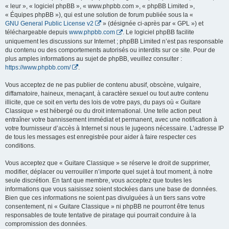
« leur », « logiciel phpBB », « www.phpbb.com », « phpBB Limited »,
« Équipes phpBB »), qui est une solution de forum publiée sous la «
GNU General Public License v2
» (désignée ci-après par « GPL ») et
téléchargeable depuis
www.phpbb.com
. Le logiciel phpBB facilite
uniquement les discussions sur Internet ; phpBB Limited n’est pas responsable
du contenu ou des comportements autorisés ou interdits sur ce site. Pour de
plus amples informations au sujet de phpBB, veuillez consulter :
https://www.phpbb.com/
.
Vous acceptez de ne pas publier de contenu abusif, obscène, vulgaire,
diffamatoire, haineux, menaçant, à caractère sexuel ou tout autre contenu
illicite, que ce soit en vertu des lois de votre pays, du pays où « Guitare
Classique » est hébergé ou du droit international. Une telle action peut
entraîner votre bannissement immédiat et permanent, avec une notification à
votre fournisseur d’accès à Internet si nous le jugeons nécessaire. L’adresse IP
de tous les messages est enregistrée pour aider à faire respecter ces
conditions.
Vous acceptez que « Guitare Classique » se réserve le droit de supprimer,
modifier, déplacer ou verrouiller n’importe quel sujet à tout moment, à notre
seule discrétion. En tant que membre, vous acceptez que toutes les
informations que vous saisissez soient stockées dans une base de données.
Bien que ces informations ne soient pas divulguées à un tiers sans votre
consentement, ni « Guitare Classique » ni phpBB ne pourront être tenus
responsables de toute tentative de piratage qui pourrait conduire à la
compromission des données.