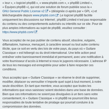
« leur », « logiciel phpBB », « www.phpbb.com », « phpBB Limited »,
« Équipes phpBB »), qui est une solution de forum publiée sous la «
GNU General Public License v2
» (désignée ci-après par « GPL ») et
téléchargeable depuis
www.phpbb.com
. Le logiciel phpBB facilite
uniquement les discussions sur Internet ; phpBB Limited n’est pas responsable
du contenu ou des comportements autorisés ou interdits sur ce site. Pour de
plus amples informations au sujet de phpBB, veuillez consulter :
https://www.phpbb.com/
.
Vous acceptez de ne pas publier de contenu abusif, obscène, vulgaire,
diffamatoire, haineux, menaçant, à caractère sexuel ou tout autre contenu
illicite, que ce soit en vertu des lois de votre pays, du pays où « Guitare
Classique » est hébergé ou du droit international. Une telle action peut
entraîner votre bannissement immédiat et permanent, avec une notification à
votre fournisseur d’accès à Internet si nous le jugeons nécessaire. L’adresse IP
de tous les messages est enregistrée pour aider à faire respecter ces
conditions.
Vous acceptez que « Guitare Classique » se réserve le droit de supprimer,
modifier, déplacer ou verrouiller n’importe quel sujet à tout moment, à notre
seule discrétion. En tant que membre, vous acceptez que toutes les
informations que vous saisissez soient stockées dans une base de données.
Bien que ces informations ne soient pas divulguées à un tiers sans votre
consentement, ni « Guitare Classique » ni phpBB ne pourront être tenus
responsables de toute tentative de piratage qui pourrait conduire à la
compromission des données.