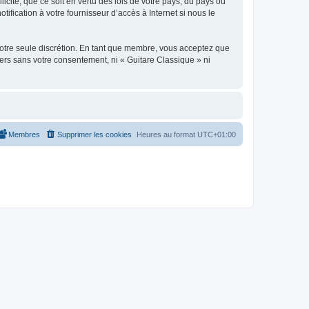
icite, que ce soit en vertu des lois de votre pays, du pays où
ification à votre fournisseur d’accès à Internet si nous le
 notre seule discrétion. En tant que membre, vous acceptez que
ers sans votre consentement, ni « Guitare Classique » ni
Membres
Supprimer les cookies
Heures au format
UTC+01:00