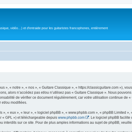
sique, vidéo…) et d'entraide pour les guitaristes francophones, entièrement
 », « notre », « nos », « Guitare Classique », « https://classicguitare.com »), vous
ions, alors n’accédez pas et/ou n’utilisez pas « Guitare Classique ». Nous pouvons 
nsabilité de vérifier ce document régulièrement, car votre utilisation continue de «
r et/ou modifiées.
s », « eux », « leur », « logiciel phpBB », « www.phpbb.com », « phpBB Limited »,
r « GPL ») et téléchargeable depuis
www.phpbb.com
. Le logiciel phpBB facilit
nterdits sur ce site. Pour de plus amples informations au sujet de phpBB, veuille