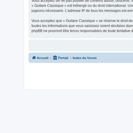
Vous acceptez de ne pas publier de contenu abusif, obscène, vul
« Guitare Classique » est hébergé ou du droit international. Un
jugeons nécessaire. L’adresse IP de tous les messages est enre
Vous acceptez que « Guitare Classique » se réserve le droit de 
toutes les informations que vous saisissez soient stockées dan
phpBB ne pourront être tenus responsables de toute tentative 
Accueil
Portail
Index du forum