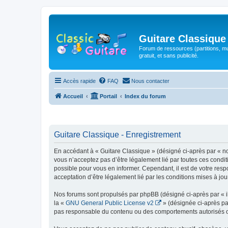
Guitare Classique
Forum de ressources (partitions, mu
gratuit, et sans publicité.
Accès rapide
FAQ
Nous contacter
Accueil
Portail
Index du forum
Guitare Classique - Enregistrement
En accédant à « Guitare Classique » (désigné ci-après par « nous
vous n’acceptez pas d’être légalement lié par toutes ces condit
possible pour vous en informer. Cependant, il est de votre respo
acceptation d’être légalement lié par les conditions mises à jou
Nos forums sont propulsés par phpBB (désigné ci-après par « il
la «
GNU General Public License v2
» (désignée ci-après pa
pas responsable du contenu ou des comportements autorisés ou i