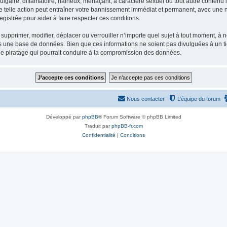
gaire, diffamatoire, haineux, menaçant, à caractère sexuel ou tout autre contenu ill
e telle action peut entraîner votre bannissement immédiat et permanent, avec une not
gistrée pour aider à faire respecter ces conditions.
supprimer, modifier, déplacer ou verrouiller n’importe quel sujet à tout moment, à
s une base de données. Bien que ces informations ne soient pas divulguées à un ti
de piratage qui pourrait conduire à la compromission des données.
Nous contacter
L’équipe du forum
Développé par
phpBB
® Forum Software © phpBB Limited
Traduit par
phpBB-fr.com
Confidentialité
|
Conditions