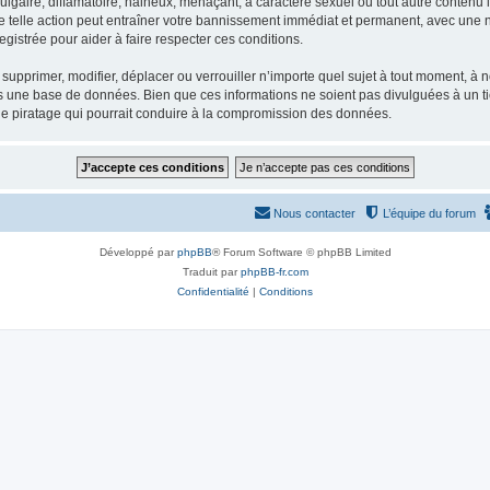
gaire, diffamatoire, haineux, menaçant, à caractère sexuel ou tout autre contenu ill
e telle action peut entraîner votre bannissement immédiat et permanent, avec une not
gistrée pour aider à faire respecter ces conditions.
supprimer, modifier, déplacer ou verrouiller n’importe quel sujet à tout moment, à
s une base de données. Bien que ces informations ne soient pas divulguées à un ti
de piratage qui pourrait conduire à la compromission des données.
Nous contacter
L’équipe du forum
Développé par
phpBB
® Forum Software © phpBB Limited
Traduit par
phpBB-fr.com
Confidentialité
|
Conditions