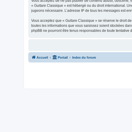
Vous acceptez de ne pas publier de contenu abusif, obscène, vul
« Guitare Classique » est hébergé ou du droit international. Un
jugeons nécessaire. L’adresse IP de tous les messages est enre
Vous acceptez que « Guitare Classique » se réserve le droit de 
toutes les informations que vous saisissez soient stockées dan
phpBB ne pourront être tenus responsables de toute tentative 
Accueil
Portail
Index du forum