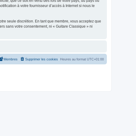
icite, que ce soit en vertu des lois de votre pays, du pays où
ification à votre fournisseur d’accès à Internet si nous le
 notre seule discrétion. En tant que membre, vous acceptez que
ers sans votre consentement, ni « Guitare Classique » ni
Membres
Supprimer les cookies
Heures au format
UTC+01:00