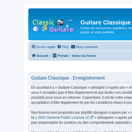
Guitare Classique
Forum de ressources (partitions, mu
gratuit, et sans publicité.
Accès rapide
FAQ
Nous contacter
Accueil
Portail
Index du forum
Guitare Classique - Enregistrement
En accédant à « Guitare Classique » (désigné ci-après par « nous
vous n’acceptez pas d’être légalement lié par toutes ces condit
possible pour vous en informer. Cependant, il est de votre respo
acceptation d’être légalement lié par les conditions mises à jou
Nos forums sont propulsés par phpBB (désigné ci-après par « il
la «
GNU General Public License v2
» (désignée ci-après pa
pas responsable du contenu ou des comportements autorisés ou i