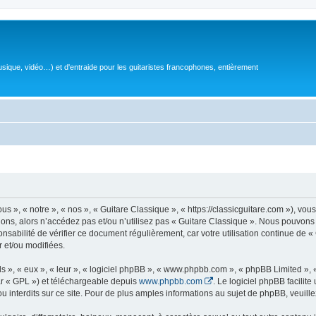
sique, vidéo…) et d'entraide pour les guitaristes francophones, entièrement
 », « notre », « nos », « Guitare Classique », « https://classicguitare.com »), vous
ions, alors n’accédez pas et/ou n’utilisez pas « Guitare Classique ». Nous pouvons 
nsabilité de vérifier ce document régulièrement, car votre utilisation continue de «
r et/ou modifiées.
s », « eux », « leur », « logiciel phpBB », « www.phpbb.com », « phpBB Limited »,
r « GPL ») et téléchargeable depuis
www.phpbb.com
. Le logiciel phpBB facilit
nterdits sur ce site. Pour de plus amples informations au sujet de phpBB, veuille