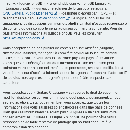
« leur », « logiciel phpBB », « www.phpbb.com », « phpBB Limited »,
« Équipes phpBB »), qui est une solution de forum publiée sous la «
GNU General Public License v2
» (désignée ci-après par « GPL ») et
téléchargeable depuis
www.phpbb.com
. Le logiciel phpBB facilite
uniquement les discussions sur Internet ; phpBB Limited n’est pas responsable
du contenu ou des comportements autorisés ou interdits sur ce site. Pour de
plus amples informations au sujet de phpBB, veuillez consulter :
https://www.phpbb.com/
.
Vous acceptez de ne pas publier de contenu abusif, obscène, vulgaire,
diffamatoire, haineux, menaçant, à caractère sexuel ou tout autre contenu
illicite, que ce soit en vertu des lois de votre pays, du pays où « Guitare
Classique » est hébergé ou du droit international. Une telle action peut
entraîner votre bannissement immédiat et permanent, avec une notification à
votre fournisseur d’accès à Internet si nous le jugeons nécessaire. L’adresse IP
de tous les messages est enregistrée pour aider à faire respecter ces
conditions.
Vous acceptez que « Guitare Classique » se réserve le droit de supprimer,
modifier, déplacer ou verrouiller n’importe quel sujet à tout moment, à notre
seule discrétion. En tant que membre, vous acceptez que toutes les
informations que vous saisissez soient stockées dans une base de données.
Bien que ces informations ne soient pas divulguées à un tiers sans votre
consentement, ni « Guitare Classique » ni phpBB ne pourront être tenus
responsables de toute tentative de piratage qui pourrait conduire à la
compromission des données.