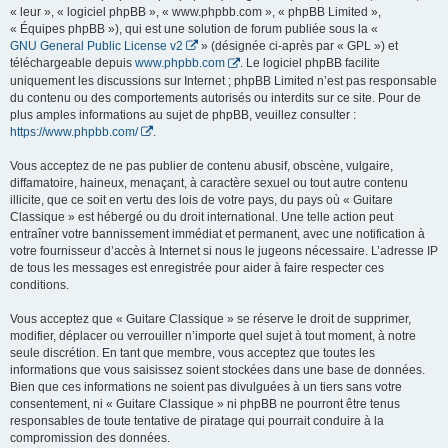
« leur », « logiciel phpBB », « www.phpbb.com », « phpBB Limited »,
« Équipes phpBB »), qui est une solution de forum publiée sous la «
GNU General Public License v2
» (désignée ci-après par « GPL ») et
téléchargeable depuis
www.phpbb.com
. Le logiciel phpBB facilite
uniquement les discussions sur Internet ; phpBB Limited n’est pas responsable
du contenu ou des comportements autorisés ou interdits sur ce site. Pour de
plus amples informations au sujet de phpBB, veuillez consulter :
https://www.phpbb.com/
.
Vous acceptez de ne pas publier de contenu abusif, obscène, vulgaire,
diffamatoire, haineux, menaçant, à caractère sexuel ou tout autre contenu
illicite, que ce soit en vertu des lois de votre pays, du pays où « Guitare
Classique » est hébergé ou du droit international. Une telle action peut
entraîner votre bannissement immédiat et permanent, avec une notification à
votre fournisseur d’accès à Internet si nous le jugeons nécessaire. L’adresse IP
de tous les messages est enregistrée pour aider à faire respecter ces
conditions.
Vous acceptez que « Guitare Classique » se réserve le droit de supprimer,
modifier, déplacer ou verrouiller n’importe quel sujet à tout moment, à notre
seule discrétion. En tant que membre, vous acceptez que toutes les
informations que vous saisissez soient stockées dans une base de données.
Bien que ces informations ne soient pas divulguées à un tiers sans votre
consentement, ni « Guitare Classique » ni phpBB ne pourront être tenus
responsables de toute tentative de piratage qui pourrait conduire à la
compromission des données.