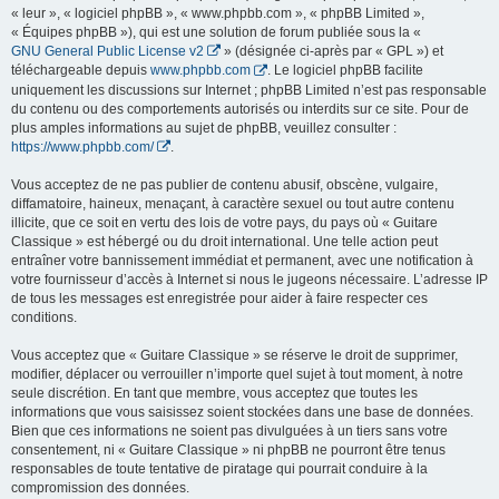
« leur », « logiciel phpBB », « www.phpbb.com », « phpBB Limited »,
« Équipes phpBB »), qui est une solution de forum publiée sous la «
GNU General Public License v2
» (désignée ci-après par « GPL ») et
téléchargeable depuis
www.phpbb.com
. Le logiciel phpBB facilite
uniquement les discussions sur Internet ; phpBB Limited n’est pas responsable
du contenu ou des comportements autorisés ou interdits sur ce site. Pour de
plus amples informations au sujet de phpBB, veuillez consulter :
https://www.phpbb.com/
.
Vous acceptez de ne pas publier de contenu abusif, obscène, vulgaire,
diffamatoire, haineux, menaçant, à caractère sexuel ou tout autre contenu
illicite, que ce soit en vertu des lois de votre pays, du pays où « Guitare
Classique » est hébergé ou du droit international. Une telle action peut
entraîner votre bannissement immédiat et permanent, avec une notification à
votre fournisseur d’accès à Internet si nous le jugeons nécessaire. L’adresse IP
de tous les messages est enregistrée pour aider à faire respecter ces
conditions.
Vous acceptez que « Guitare Classique » se réserve le droit de supprimer,
modifier, déplacer ou verrouiller n’importe quel sujet à tout moment, à notre
seule discrétion. En tant que membre, vous acceptez que toutes les
informations que vous saisissez soient stockées dans une base de données.
Bien que ces informations ne soient pas divulguées à un tiers sans votre
consentement, ni « Guitare Classique » ni phpBB ne pourront être tenus
responsables de toute tentative de piratage qui pourrait conduire à la
compromission des données.