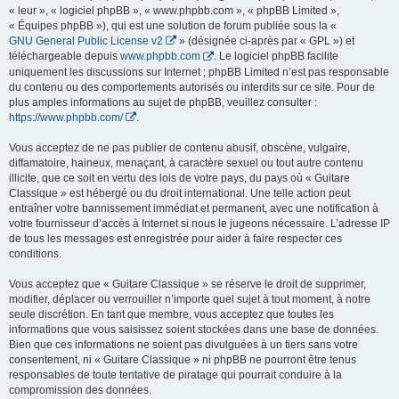
« leur », « logiciel phpBB », « www.phpbb.com », « phpBB Limited »,
« Équipes phpBB »), qui est une solution de forum publiée sous la «
GNU General Public License v2
» (désignée ci-après par « GPL ») et
téléchargeable depuis
www.phpbb.com
. Le logiciel phpBB facilite
uniquement les discussions sur Internet ; phpBB Limited n’est pas responsable
du contenu ou des comportements autorisés ou interdits sur ce site. Pour de
plus amples informations au sujet de phpBB, veuillez consulter :
https://www.phpbb.com/
.
Vous acceptez de ne pas publier de contenu abusif, obscène, vulgaire,
diffamatoire, haineux, menaçant, à caractère sexuel ou tout autre contenu
illicite, que ce soit en vertu des lois de votre pays, du pays où « Guitare
Classique » est hébergé ou du droit international. Une telle action peut
entraîner votre bannissement immédiat et permanent, avec une notification à
votre fournisseur d’accès à Internet si nous le jugeons nécessaire. L’adresse IP
de tous les messages est enregistrée pour aider à faire respecter ces
conditions.
Vous acceptez que « Guitare Classique » se réserve le droit de supprimer,
modifier, déplacer ou verrouiller n’importe quel sujet à tout moment, à notre
seule discrétion. En tant que membre, vous acceptez que toutes les
informations que vous saisissez soient stockées dans une base de données.
Bien que ces informations ne soient pas divulguées à un tiers sans votre
consentement, ni « Guitare Classique » ni phpBB ne pourront être tenus
responsables de toute tentative de piratage qui pourrait conduire à la
compromission des données.