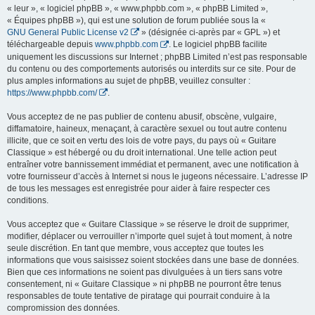
« leur », « logiciel phpBB », « www.phpbb.com », « phpBB Limited »,
« Équipes phpBB »), qui est une solution de forum publiée sous la «
GNU General Public License v2
» (désignée ci-après par « GPL ») et
téléchargeable depuis
www.phpbb.com
. Le logiciel phpBB facilite
uniquement les discussions sur Internet ; phpBB Limited n’est pas responsable
du contenu ou des comportements autorisés ou interdits sur ce site. Pour de
plus amples informations au sujet de phpBB, veuillez consulter :
https://www.phpbb.com/
.
Vous acceptez de ne pas publier de contenu abusif, obscène, vulgaire,
diffamatoire, haineux, menaçant, à caractère sexuel ou tout autre contenu
illicite, que ce soit en vertu des lois de votre pays, du pays où « Guitare
Classique » est hébergé ou du droit international. Une telle action peut
entraîner votre bannissement immédiat et permanent, avec une notification à
votre fournisseur d’accès à Internet si nous le jugeons nécessaire. L’adresse IP
de tous les messages est enregistrée pour aider à faire respecter ces
conditions.
Vous acceptez que « Guitare Classique » se réserve le droit de supprimer,
modifier, déplacer ou verrouiller n’importe quel sujet à tout moment, à notre
seule discrétion. En tant que membre, vous acceptez que toutes les
informations que vous saisissez soient stockées dans une base de données.
Bien que ces informations ne soient pas divulguées à un tiers sans votre
consentement, ni « Guitare Classique » ni phpBB ne pourront être tenus
responsables de toute tentative de piratage qui pourrait conduire à la
compromission des données.