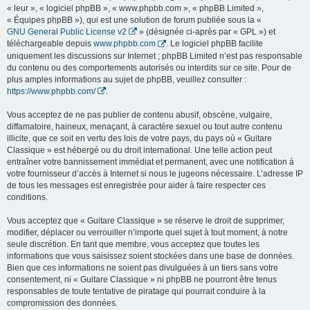
« leur », « logiciel phpBB », « www.phpbb.com », « phpBB Limited »,
« Équipes phpBB »), qui est une solution de forum publiée sous la «
GNU General Public License v2
» (désignée ci-après par « GPL ») et
téléchargeable depuis
www.phpbb.com
. Le logiciel phpBB facilite
uniquement les discussions sur Internet ; phpBB Limited n’est pas responsable
du contenu ou des comportements autorisés ou interdits sur ce site. Pour de
plus amples informations au sujet de phpBB, veuillez consulter :
https://www.phpbb.com/
.
Vous acceptez de ne pas publier de contenu abusif, obscène, vulgaire,
diffamatoire, haineux, menaçant, à caractère sexuel ou tout autre contenu
illicite, que ce soit en vertu des lois de votre pays, du pays où « Guitare
Classique » est hébergé ou du droit international. Une telle action peut
entraîner votre bannissement immédiat et permanent, avec une notification à
votre fournisseur d’accès à Internet si nous le jugeons nécessaire. L’adresse IP
de tous les messages est enregistrée pour aider à faire respecter ces
conditions.
Vous acceptez que « Guitare Classique » se réserve le droit de supprimer,
modifier, déplacer ou verrouiller n’importe quel sujet à tout moment, à notre
seule discrétion. En tant que membre, vous acceptez que toutes les
informations que vous saisissez soient stockées dans une base de données.
Bien que ces informations ne soient pas divulguées à un tiers sans votre
consentement, ni « Guitare Classique » ni phpBB ne pourront être tenus
responsables de toute tentative de piratage qui pourrait conduire à la
compromission des données.