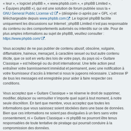
« leur », « logiciel phpBB », « www.phpbb.com », « phpBB Limited »,
« Équipes phpBB »), qui est une solution de forum publiée sous la «
GNU General Public License v2
» (désignée ci-après par « GPL ») et
téléchargeable depuis
www.phpbb.com
. Le logiciel phpBB facilite
uniquement les discussions sur Internet ; phpBB Limited n’est pas responsable
du contenu ou des comportements autorisés ou interdits sur ce site. Pour de
plus amples informations au sujet de phpBB, veuillez consulter :
https://www.phpbb.com/
.
Vous acceptez de ne pas publier de contenu abusif, obscène, vulgaire,
diffamatoire, haineux, menaçant, à caractère sexuel ou tout autre contenu
illicite, que ce soit en vertu des lois de votre pays, du pays où « Guitare
Classique » est hébergé ou du droit international. Une telle action peut
entraîner votre bannissement immédiat et permanent, avec une notification à
votre fournisseur d’accès à Internet si nous le jugeons nécessaire. L’adresse IP
de tous les messages est enregistrée pour aider à faire respecter ces
conditions.
Vous acceptez que « Guitare Classique » se réserve le droit de supprimer,
modifier, déplacer ou verrouiller n’importe quel sujet à tout moment, à notre
seule discrétion. En tant que membre, vous acceptez que toutes les
informations que vous saisissez soient stockées dans une base de données.
Bien que ces informations ne soient pas divulguées à un tiers sans votre
consentement, ni « Guitare Classique » ni phpBB ne pourront être tenus
responsables de toute tentative de piratage qui pourrait conduire à la
compromission des données.