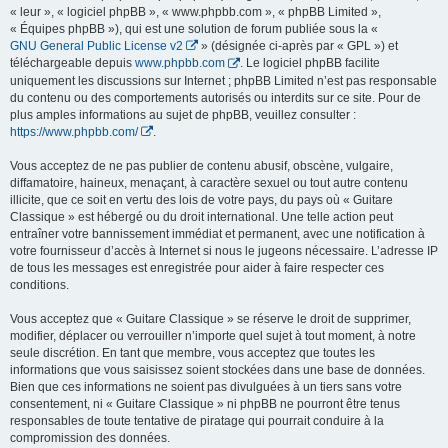
« leur », « logiciel phpBB », « www.phpbb.com », « phpBB Limited »,
« Équipes phpBB »), qui est une solution de forum publiée sous la «
GNU General Public License v2
» (désignée ci-après par « GPL ») et
téléchargeable depuis
www.phpbb.com
. Le logiciel phpBB facilite
uniquement les discussions sur Internet ; phpBB Limited n’est pas responsable
du contenu ou des comportements autorisés ou interdits sur ce site. Pour de
plus amples informations au sujet de phpBB, veuillez consulter :
https://www.phpbb.com/
.
Vous acceptez de ne pas publier de contenu abusif, obscène, vulgaire,
diffamatoire, haineux, menaçant, à caractère sexuel ou tout autre contenu
illicite, que ce soit en vertu des lois de votre pays, du pays où « Guitare
Classique » est hébergé ou du droit international. Une telle action peut
entraîner votre bannissement immédiat et permanent, avec une notification à
votre fournisseur d’accès à Internet si nous le jugeons nécessaire. L’adresse IP
de tous les messages est enregistrée pour aider à faire respecter ces
conditions.
Vous acceptez que « Guitare Classique » se réserve le droit de supprimer,
modifier, déplacer ou verrouiller n’importe quel sujet à tout moment, à notre
seule discrétion. En tant que membre, vous acceptez que toutes les
informations que vous saisissez soient stockées dans une base de données.
Bien que ces informations ne soient pas divulguées à un tiers sans votre
consentement, ni « Guitare Classique » ni phpBB ne pourront être tenus
responsables de toute tentative de piratage qui pourrait conduire à la
compromission des données.