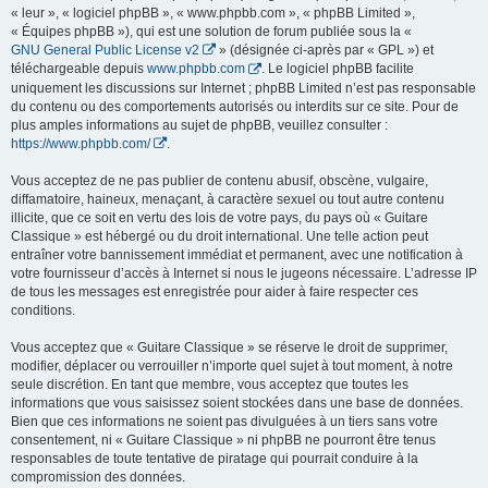
« leur », « logiciel phpBB », « www.phpbb.com », « phpBB Limited »,
« Équipes phpBB »), qui est une solution de forum publiée sous la «
GNU General Public License v2
» (désignée ci-après par « GPL ») et
téléchargeable depuis
www.phpbb.com
. Le logiciel phpBB facilite
uniquement les discussions sur Internet ; phpBB Limited n’est pas responsable
du contenu ou des comportements autorisés ou interdits sur ce site. Pour de
plus amples informations au sujet de phpBB, veuillez consulter :
https://www.phpbb.com/
.
Vous acceptez de ne pas publier de contenu abusif, obscène, vulgaire,
diffamatoire, haineux, menaçant, à caractère sexuel ou tout autre contenu
illicite, que ce soit en vertu des lois de votre pays, du pays où « Guitare
Classique » est hébergé ou du droit international. Une telle action peut
entraîner votre bannissement immédiat et permanent, avec une notification à
votre fournisseur d’accès à Internet si nous le jugeons nécessaire. L’adresse IP
de tous les messages est enregistrée pour aider à faire respecter ces
conditions.
Vous acceptez que « Guitare Classique » se réserve le droit de supprimer,
modifier, déplacer ou verrouiller n’importe quel sujet à tout moment, à notre
seule discrétion. En tant que membre, vous acceptez que toutes les
informations que vous saisissez soient stockées dans une base de données.
Bien que ces informations ne soient pas divulguées à un tiers sans votre
consentement, ni « Guitare Classique » ni phpBB ne pourront être tenus
responsables de toute tentative de piratage qui pourrait conduire à la
compromission des données.