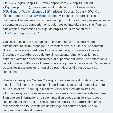
« leur », « logiciel phpBB », « www.phpbb.com », « phpBB Limited »,
« Équipes phpBB »), qui est une solution de forum publiée sous la «
GNU General Public License v2
» (désignée ci-après par « GPL ») et
téléchargeable depuis
www.phpbb.com
. Le logiciel phpBB facilite
uniquement les discussions sur Internet ; phpBB Limited n’est pas responsable
du contenu ou des comportements autorisés ou interdits sur ce site. Pour de
plus amples informations au sujet de phpBB, veuillez consulter :
https://www.phpbb.com/
.
Vous acceptez de ne pas publier de contenu abusif, obscène, vulgaire,
diffamatoire, haineux, menaçant, à caractère sexuel ou tout autre contenu
illicite, que ce soit en vertu des lois de votre pays, du pays où « Guitare
Classique » est hébergé ou du droit international. Une telle action peut
entraîner votre bannissement immédiat et permanent, avec une notification à
votre fournisseur d’accès à Internet si nous le jugeons nécessaire. L’adresse IP
de tous les messages est enregistrée pour aider à faire respecter ces
conditions.
Vous acceptez que « Guitare Classique » se réserve le droit de supprimer,
modifier, déplacer ou verrouiller n’importe quel sujet à tout moment, à notre
seule discrétion. En tant que membre, vous acceptez que toutes les
informations que vous saisissez soient stockées dans une base de données.
Bien que ces informations ne soient pas divulguées à un tiers sans votre
consentement, ni « Guitare Classique » ni phpBB ne pourront être tenus
responsables de toute tentative de piratage qui pourrait conduire à la
compromission des données.