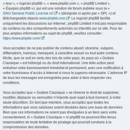
« leur », « logiciel phpBB », « www.phpbb.com », « phpBB Limited »,
« Équipes phpBB »), qui est une solution de forum publiée sous la «
GNU General Public License v2
» (désignée ci-après par « GPL ») et
téléchargeable depuis
www.phpbb.com
. Le logiciel phpBB facilite
uniquement les discussions sur Internet ; phpBB Limited n’est pas responsable
du contenu ou des comportements autorisés ou interdits sur ce site. Pour de
plus amples informations au sujet de phpBB, veuillez consulter :
https://www.phpbb.com/
.
Vous acceptez de ne pas publier de contenu abusif, obscène, vulgaire,
diffamatoire, haineux, menaçant, à caractère sexuel ou tout autre contenu
illicite, que ce soit en vertu des lois de votre pays, du pays où « Guitare
Classique » est hébergé ou du droit international. Une telle action peut
entraîner votre bannissement immédiat et permanent, avec une notification à
votre fournisseur d’accès à Internet si nous le jugeons nécessaire. L’adresse IP
de tous les messages est enregistrée pour aider à faire respecter ces
conditions.
Vous acceptez que « Guitare Classique » se réserve le droit de supprimer,
modifier, déplacer ou verrouiller n’importe quel sujet à tout moment, à notre
seule discrétion. En tant que membre, vous acceptez que toutes les
informations que vous saisissez soient stockées dans une base de données.
Bien que ces informations ne soient pas divulguées à un tiers sans votre
consentement, ni « Guitare Classique » ni phpBB ne pourront être tenus
responsables de toute tentative de piratage qui pourrait conduire à la
compromission des données.