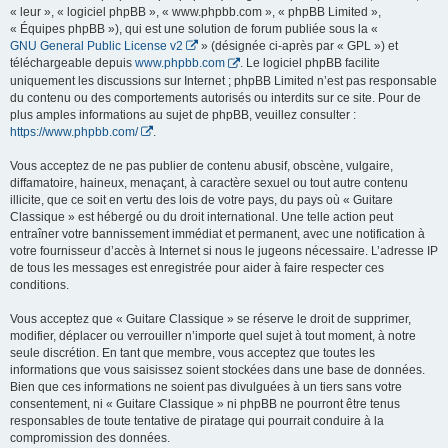
« leur », « logiciel phpBB », « www.phpbb.com », « phpBB Limited »,
« Équipes phpBB »), qui est une solution de forum publiée sous la «
GNU General Public License v2
» (désignée ci-après par « GPL ») et
téléchargeable depuis
www.phpbb.com
. Le logiciel phpBB facilite
uniquement les discussions sur Internet ; phpBB Limited n’est pas responsable
du contenu ou des comportements autorisés ou interdits sur ce site. Pour de
plus amples informations au sujet de phpBB, veuillez consulter :
https://www.phpbb.com/
.
Vous acceptez de ne pas publier de contenu abusif, obscène, vulgaire,
diffamatoire, haineux, menaçant, à caractère sexuel ou tout autre contenu
illicite, que ce soit en vertu des lois de votre pays, du pays où « Guitare
Classique » est hébergé ou du droit international. Une telle action peut
entraîner votre bannissement immédiat et permanent, avec une notification à
votre fournisseur d’accès à Internet si nous le jugeons nécessaire. L’adresse IP
de tous les messages est enregistrée pour aider à faire respecter ces
conditions.
Vous acceptez que « Guitare Classique » se réserve le droit de supprimer,
modifier, déplacer ou verrouiller n’importe quel sujet à tout moment, à notre
seule discrétion. En tant que membre, vous acceptez que toutes les
informations que vous saisissez soient stockées dans une base de données.
Bien que ces informations ne soient pas divulguées à un tiers sans votre
consentement, ni « Guitare Classique » ni phpBB ne pourront être tenus
responsables de toute tentative de piratage qui pourrait conduire à la
compromission des données.