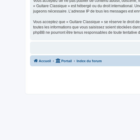
Vous acceptez de ne pas publier de contenu abusif, obscène, vul
« Guitare Classique » est hébergé ou du droit international. Un
jugeons nécessaire. L’adresse IP de tous les messages est enre
Vous acceptez que « Guitare Classique » se réserve le droit de 
toutes les informations que vous saisissez soient stockées dan
phpBB ne pourront être tenus responsables de toute tentative 
Accueil
Portail
Index du forum