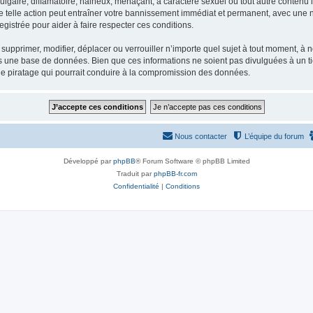
gaire, diffamatoire, haineux, menaçant, à caractère sexuel ou tout autre contenu ill
e telle action peut entraîner votre bannissement immédiat et permanent, avec une not
gistrée pour aider à faire respecter ces conditions.
supprimer, modifier, déplacer ou verrouiller n’importe quel sujet à tout moment, à
s une base de données. Bien que ces informations ne soient pas divulguées à un ti
de piratage qui pourrait conduire à la compromission des données.
Nous contacter
L’équipe du forum
Développé par
phpBB
® Forum Software © phpBB Limited
Traduit par
phpBB-fr.com
Confidentialité
|
Conditions