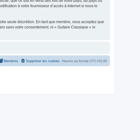
icite, que ce soit en vertu des lois de votre pays, du pays où
ification à votre fournisseur d’accès à Internet si nous le
 notre seule discrétion. En tant que membre, vous acceptez que
ers sans votre consentement, ni « Guitare Classique » ni
Membres
Supprimer les cookies
Heures au format
UTC+01:00