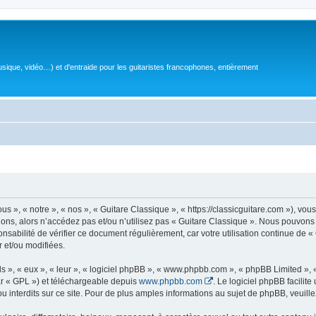
sique, vidéo…) et d'entraide pour les guitaristes francophones, entièrement
 », « notre », « nos », « Guitare Classique », « https://classicguitare.com »), vous
ions, alors n’accédez pas et/ou n’utilisez pas « Guitare Classique ». Nous pouvons 
nsabilité de vérifier ce document régulièrement, car votre utilisation continue de «
r et/ou modifiées.
s », « eux », « leur », « logiciel phpBB », « www.phpbb.com », « phpBB Limited »,
r « GPL ») et téléchargeable depuis
www.phpbb.com
. Le logiciel phpBB facilit
nterdits sur ce site. Pour de plus amples informations au sujet de phpBB, veuille