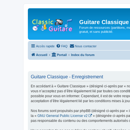
Guitare Classique
Forum de ressources (partitions, mu
gratuit, et sans publicité.
Accès rapide
FAQ
Nous contacter
Accueil
Portail
Index du forum
Guitare Classique - Enregistrement
En accédant à « Guitare Classique » (désigné ci-après par « nous
vous n’acceptez pas d’être légalement lié par toutes ces condit
possible pour vous en informer. Cependant, il est de votre respo
acceptation d’être légalement lié par les conditions mises à jou
Nos forums sont propulsés par phpBB (désigné ci-après par « il
la «
GNU General Public License v2
» (désignée ci-après pa
pas responsable du contenu ou des comportements autorisés ou i