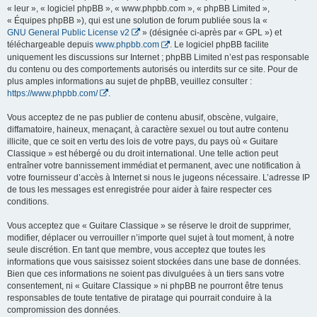
« leur », « logiciel phpBB », « www.phpbb.com », « phpBB Limited »,
« Équipes phpBB »), qui est une solution de forum publiée sous la «
GNU General Public License v2
» (désignée ci-après par « GPL ») et
téléchargeable depuis
www.phpbb.com
. Le logiciel phpBB facilite
uniquement les discussions sur Internet ; phpBB Limited n’est pas responsable
du contenu ou des comportements autorisés ou interdits sur ce site. Pour de
plus amples informations au sujet de phpBB, veuillez consulter :
https://www.phpbb.com/
.
Vous acceptez de ne pas publier de contenu abusif, obscène, vulgaire,
diffamatoire, haineux, menaçant, à caractère sexuel ou tout autre contenu
illicite, que ce soit en vertu des lois de votre pays, du pays où « Guitare
Classique » est hébergé ou du droit international. Une telle action peut
entraîner votre bannissement immédiat et permanent, avec une notification à
votre fournisseur d’accès à Internet si nous le jugeons nécessaire. L’adresse IP
de tous les messages est enregistrée pour aider à faire respecter ces
conditions.
Vous acceptez que « Guitare Classique » se réserve le droit de supprimer,
modifier, déplacer ou verrouiller n’importe quel sujet à tout moment, à notre
seule discrétion. En tant que membre, vous acceptez que toutes les
informations que vous saisissez soient stockées dans une base de données.
Bien que ces informations ne soient pas divulguées à un tiers sans votre
consentement, ni « Guitare Classique » ni phpBB ne pourront être tenus
responsables de toute tentative de piratage qui pourrait conduire à la
compromission des données.