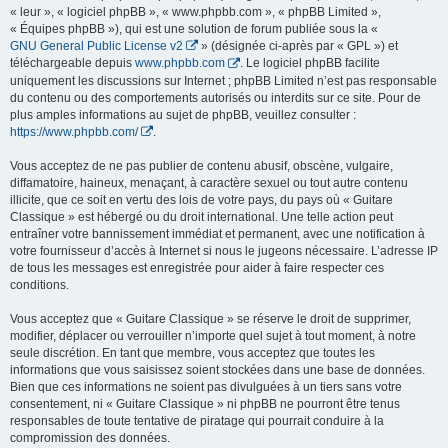
« leur », « logiciel phpBB », « www.phpbb.com », « phpBB Limited »,
« Équipes phpBB »), qui est une solution de forum publiée sous la «
GNU General Public License v2
» (désignée ci-après par « GPL ») et
téléchargeable depuis
www.phpbb.com
. Le logiciel phpBB facilite
uniquement les discussions sur Internet ; phpBB Limited n’est pas responsable
du contenu ou des comportements autorisés ou interdits sur ce site. Pour de
plus amples informations au sujet de phpBB, veuillez consulter :
https://www.phpbb.com/
.
Vous acceptez de ne pas publier de contenu abusif, obscène, vulgaire,
diffamatoire, haineux, menaçant, à caractère sexuel ou tout autre contenu
illicite, que ce soit en vertu des lois de votre pays, du pays où « Guitare
Classique » est hébergé ou du droit international. Une telle action peut
entraîner votre bannissement immédiat et permanent, avec une notification à
votre fournisseur d’accès à Internet si nous le jugeons nécessaire. L’adresse IP
de tous les messages est enregistrée pour aider à faire respecter ces
conditions.
Vous acceptez que « Guitare Classique » se réserve le droit de supprimer,
modifier, déplacer ou verrouiller n’importe quel sujet à tout moment, à notre
seule discrétion. En tant que membre, vous acceptez que toutes les
informations que vous saisissez soient stockées dans une base de données.
Bien que ces informations ne soient pas divulguées à un tiers sans votre
consentement, ni « Guitare Classique » ni phpBB ne pourront être tenus
responsables de toute tentative de piratage qui pourrait conduire à la
compromission des données.