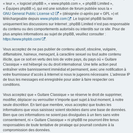
« leur », « logiciel phpBB », « www.phpbb.com », « phpBB Limited »,
« Équipes phpBB »), qui est une solution de forum publiée sous la «
GNU General Public License v2
» (désignée ci-après par « GPL ») et
téléchargeable depuis
www.phpbb.com
. Le logiciel phpBB facilite
uniquement les discussions sur Internet ; phpBB Limited n’est pas responsable
du contenu ou des comportements autorisés ou interdits sur ce site. Pour de
plus amples informations au sujet de phpBB, veuillez consulter :
https://www.phpbb.com/
.
Vous acceptez de ne pas publier de contenu abusif, obscène, vulgaire,
diffamatoire, haineux, menaçant, à caractère sexuel ou tout autre contenu
illicite, que ce soit en vertu des lois de votre pays, du pays où « Guitare
Classique » est hébergé ou du droit international. Une telle action peut
entraîner votre bannissement immédiat et permanent, avec une notification à
votre fournisseur d’accès à Internet si nous le jugeons nécessaire. L’adresse IP
de tous les messages est enregistrée pour aider à faire respecter ces
conditions.
Vous acceptez que « Guitare Classique » se réserve le droit de supprimer,
modifier, déplacer ou verrouiller n’importe quel sujet à tout moment, à notre
seule discrétion. En tant que membre, vous acceptez que toutes les
informations que vous saisissez soient stockées dans une base de données.
Bien que ces informations ne soient pas divulguées à un tiers sans votre
consentement, ni « Guitare Classique » ni phpBB ne pourront être tenus
responsables de toute tentative de piratage qui pourrait conduire à la
compromission des données.