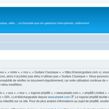
sique, vidéo…) et d'entraide pour les guitaristes francophones, entièrement
 », « notre », « nos », « Guitare Classique », « https://classicguitare.com »), vous
ions, alors n’accédez pas et/ou n’utilisez pas « Guitare Classique ». Nous pouvons 
nsabilité de vérifier ce document régulièrement, car votre utilisation continue de «
r et/ou modifiées.
s », « eux », « leur », « logiciel phpBB », « www.phpbb.com », « phpBB Limited »,
r « GPL ») et téléchargeable depuis
www.phpbb.com
. Le logiciel phpBB facilit
nterdits sur ce site. Pour de plus amples informations au sujet de phpBB, veuille