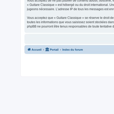
Vous acceptez de ne pas publier de contenu abusif, obscène, vul
« Guitare Classique » est hébergé ou du droit international. Un
jugeons nécessaire. L’adresse IP de tous les messages est enre
Vous acceptez que « Guitare Classique » se réserve le droit de 
toutes les informations que vous saisissez soient stockées dan
phpBB ne pourront être tenus responsables de toute tentative 
Accueil
Portail
Index du forum