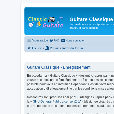
Guitare Classique
Forum de ressources (partitions, mu
gratuit, et sans publicité.
Accès rapide
FAQ
Nous contacter
Accueil
Portail
Index du forum
Guitare Classique - Enregistrement
En accédant à « Guitare Classique » (désigné ci-après par « nous
vous n’acceptez pas d’être légalement lié par toutes ces condit
possible pour vous en informer. Cependant, il est de votre respo
acceptation d’être légalement lié par les conditions mises à jou
Nos forums sont propulsés par phpBB (désigné ci-après par « il
la «
GNU General Public License v2
» (désignée ci-après pa
pas responsable du contenu ou des comportements autorisés ou i