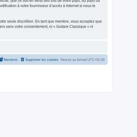
icite, que ce soit en vertu des lois de votre pays, du pays où
ification à votre fournisseur d’accès à Internet si nous le
 notre seule discrétion. En tant que membre, vous acceptez que
ers sans votre consentement, ni « Guitare Classique » ni
Membres
Supprimer les cookies
Heures au format
UTC+01:00