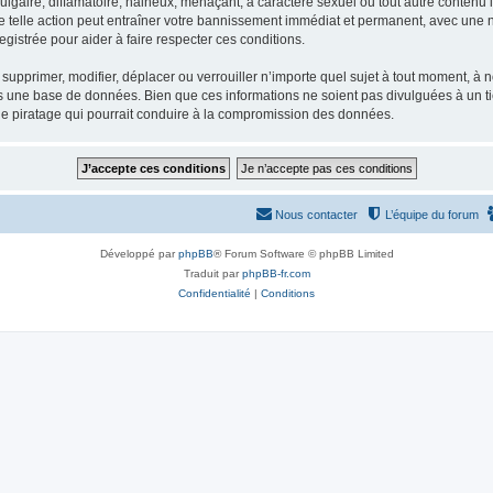
gaire, diffamatoire, haineux, menaçant, à caractère sexuel ou tout autre contenu ill
e telle action peut entraîner votre bannissement immédiat et permanent, avec une not
gistrée pour aider à faire respecter ces conditions.
supprimer, modifier, déplacer ou verrouiller n’importe quel sujet à tout moment, à
s une base de données. Bien que ces informations ne soient pas divulguées à un ti
de piratage qui pourrait conduire à la compromission des données.
Nous contacter
L’équipe du forum
Développé par
phpBB
® Forum Software © phpBB Limited
Traduit par
phpBB-fr.com
Confidentialité
|
Conditions