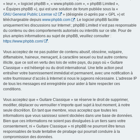
« leur », « logiciel phpBB », « www.phpbb.com », « phpBB Limited »,
« Équipes phpBB »), qui est une solution de forum publiée sous la «
GNU General Public License v2
» (désignée ci-après par « GPL ») et
téléchargeable depuis
www.phpbb.com
. Le logiciel phpBB facilite
uniquement les discussions sur Internet ; phpBB Limited n’est pas responsable
du contenu ou des comportements autorisés ou interdits sur ce site. Pour de
plus amples informations au sujet de phpBB, veuillez consulter :
https://www.phpbb.com/
.
Vous acceptez de ne pas publier de contenu abusif, obscène, vulgaire,
diffamatoire, haineux, menaçant, à caractère sexuel ou tout autre contenu
illicite, que ce soit en vertu des lois de votre pays, du pays où « Guitare
Classique » est hébergé ou du droit international. Une telle action peut
entraîner votre bannissement immédiat et permanent, avec une notification à
votre fournisseur d’accès à Internet si nous le jugeons nécessaire. L’adresse IP
de tous les messages est enregistrée pour aider à faire respecter ces
conditions.
Vous acceptez que « Guitare Classique » se réserve le droit de supprimer,
modifier, déplacer ou verrouiller n’importe quel sujet à tout moment, à notre
seule discrétion. En tant que membre, vous acceptez que toutes les
informations que vous saisissez soient stockées dans une base de données.
Bien que ces informations ne soient pas divulguées à un tiers sans votre
consentement, ni « Guitare Classique » ni phpBB ne pourront être tenus
responsables de toute tentative de piratage qui pourrait conduire à la
compromission des données.