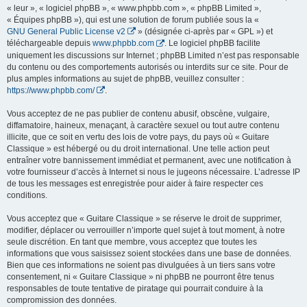
« leur », « logiciel phpBB », « www.phpbb.com », « phpBB Limited »,
« Équipes phpBB »), qui est une solution de forum publiée sous la «
GNU General Public License v2
» (désignée ci-après par « GPL ») et
téléchargeable depuis
www.phpbb.com
. Le logiciel phpBB facilite
uniquement les discussions sur Internet ; phpBB Limited n’est pas responsable
du contenu ou des comportements autorisés ou interdits sur ce site. Pour de
plus amples informations au sujet de phpBB, veuillez consulter :
https://www.phpbb.com/
.
Vous acceptez de ne pas publier de contenu abusif, obscène, vulgaire,
diffamatoire, haineux, menaçant, à caractère sexuel ou tout autre contenu
illicite, que ce soit en vertu des lois de votre pays, du pays où « Guitare
Classique » est hébergé ou du droit international. Une telle action peut
entraîner votre bannissement immédiat et permanent, avec une notification à
votre fournisseur d’accès à Internet si nous le jugeons nécessaire. L’adresse IP
de tous les messages est enregistrée pour aider à faire respecter ces
conditions.
Vous acceptez que « Guitare Classique » se réserve le droit de supprimer,
modifier, déplacer ou verrouiller n’importe quel sujet à tout moment, à notre
seule discrétion. En tant que membre, vous acceptez que toutes les
informations que vous saisissez soient stockées dans une base de données.
Bien que ces informations ne soient pas divulguées à un tiers sans votre
consentement, ni « Guitare Classique » ni phpBB ne pourront être tenus
responsables de toute tentative de piratage qui pourrait conduire à la
compromission des données.