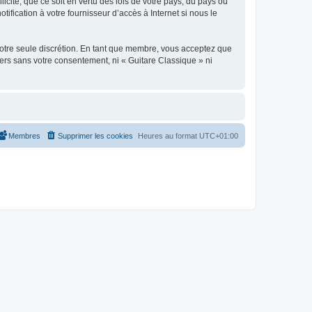
icite, que ce soit en vertu des lois de votre pays, du pays où
ification à votre fournisseur d’accès à Internet si nous le
 notre seule discrétion. En tant que membre, vous acceptez que
ers sans votre consentement, ni « Guitare Classique » ni
Membres
Supprimer les cookies
Heures au format
UTC+01:00