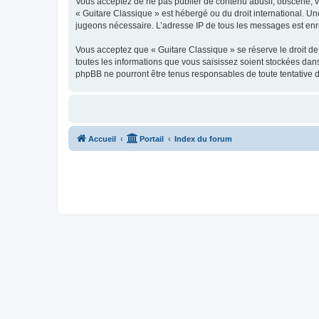
Vous acceptez de ne pas publier de contenu abusif, obscène, vul
« Guitare Classique » est hébergé ou du droit international. Un
jugeons nécessaire. L’adresse IP de tous les messages est enre
Vous acceptez que « Guitare Classique » se réserve le droit de 
toutes les informations que vous saisissez soient stockées dan
phpBB ne pourront être tenus responsables de toute tentative 
Accueil
Portail
Index du forum