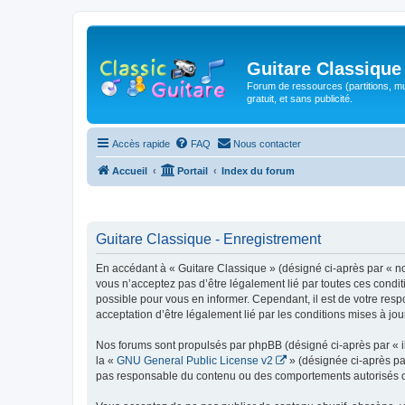
Guitare Classique
Forum de ressources (partitions, mu
gratuit, et sans publicité.
Accès rapide
FAQ
Nous contacter
Accueil
Portail
Index du forum
Guitare Classique - Enregistrement
En accédant à « Guitare Classique » (désigné ci-après par « nous
vous n’acceptez pas d’être légalement lié par toutes ces condit
possible pour vous en informer. Cependant, il est de votre respo
acceptation d’être légalement lié par les conditions mises à jou
Nos forums sont propulsés par phpBB (désigné ci-après par « il
la «
GNU General Public License v2
» (désignée ci-après pa
pas responsable du contenu ou des comportements autorisés ou i