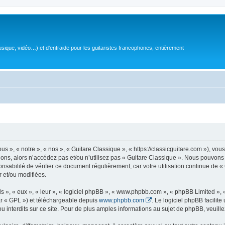
sique, vidéo…) et d'entraide pour les guitaristes francophones, entièrement
 », « notre », « nos », « Guitare Classique », « https://classicguitare.com »), vous
ions, alors n’accédez pas et/ou n’utilisez pas « Guitare Classique ». Nous pouvons 
nsabilité de vérifier ce document régulièrement, car votre utilisation continue de «
r et/ou modifiées.
s », « eux », « leur », « logiciel phpBB », « www.phpbb.com », « phpBB Limited »,
r « GPL ») et téléchargeable depuis
www.phpbb.com
. Le logiciel phpBB facilit
nterdits sur ce site. Pour de plus amples informations au sujet de phpBB, veuille