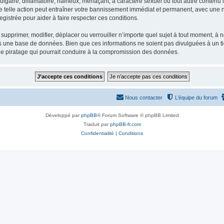
gaire, diffamatoire, haineux, menaçant, à caractère sexuel ou tout autre contenu ill
e telle action peut entraîner votre bannissement immédiat et permanent, avec une not
gistrée pour aider à faire respecter ces conditions.
supprimer, modifier, déplacer ou verrouiller n’importe quel sujet à tout moment, à
s une base de données. Bien que ces informations ne soient pas divulguées à un ti
de piratage qui pourrait conduire à la compromission des données.
Nous contacter
L’équipe du forum
Développé par
phpBB
® Forum Software © phpBB Limited
Traduit par
phpBB-fr.com
Confidentialité
|
Conditions