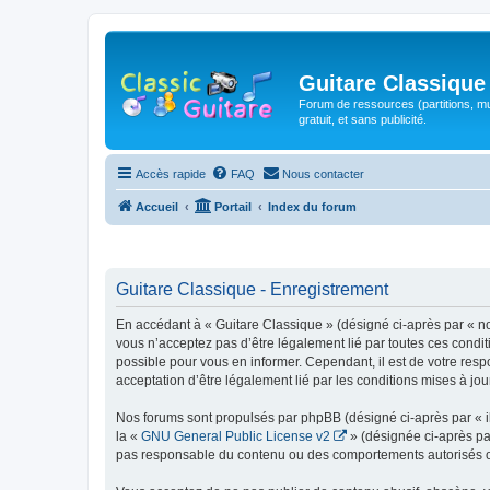
Guitare Classique
Forum de ressources (partitions, mu
gratuit, et sans publicité.
Accès rapide
FAQ
Nous contacter
Accueil
Portail
Index du forum
Guitare Classique - Enregistrement
En accédant à « Guitare Classique » (désigné ci-après par « nous
vous n’acceptez pas d’être légalement lié par toutes ces condit
possible pour vous en informer. Cependant, il est de votre respo
acceptation d’être légalement lié par les conditions mises à jou
Nos forums sont propulsés par phpBB (désigné ci-après par « il
la «
GNU General Public License v2
» (désignée ci-après pa
pas responsable du contenu ou des comportements autorisés ou i