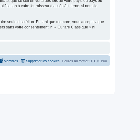
icite, que ce soit en vertu des lois de votre pays, du pays où
ification à votre fournisseur d’accès à Internet si nous le
 notre seule discrétion. En tant que membre, vous acceptez que
ers sans votre consentement, ni « Guitare Classique » ni
Membres
Supprimer les cookies
Heures au format
UTC+01:00