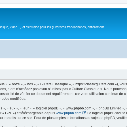
sique, vidéo…) et d'entraide pour les guitaristes francophones, entièrement
 », « notre », « nos », « Guitare Classique », « https://classicguitare.com »), vous
ions, alors n’accédez pas et/ou n’utilisez pas « Guitare Classique ». Nous pouvons 
nsabilité de vérifier ce document régulièrement, car votre utilisation continue de «
r et/ou modifiées.
s », « eux », « leur », « logiciel phpBB », « www.phpbb.com », « phpBB Limited »,
r « GPL ») et téléchargeable depuis
www.phpbb.com
. Le logiciel phpBB facilit
nterdits sur ce site. Pour de plus amples informations au sujet de phpBB, veuille