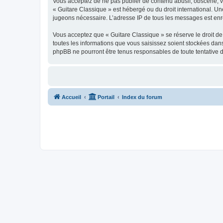
Vous acceptez de ne pas publier de contenu abusif, obscène, vul
« Guitare Classique » est hébergé ou du droit international. Un
jugeons nécessaire. L’adresse IP de tous les messages est enre
Vous acceptez que « Guitare Classique » se réserve le droit de 
toutes les informations que vous saisissez soient stockées dan
phpBB ne pourront être tenus responsables de toute tentative 
Accueil
Portail
Index du forum