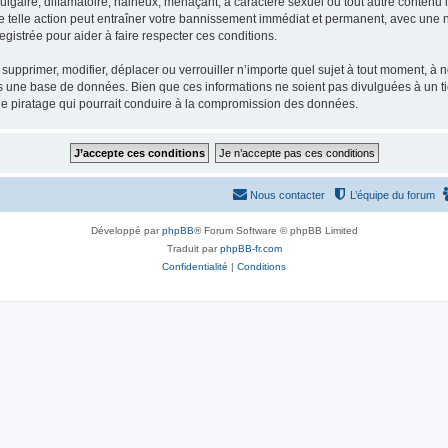
gaire, diffamatoire, haineux, menaçant, à caractère sexuel ou tout autre contenu ill
e telle action peut entraîner votre bannissement immédiat et permanent, avec une not
gistrée pour aider à faire respecter ces conditions.
supprimer, modifier, déplacer ou verrouiller n’importe quel sujet à tout moment, à
s une base de données. Bien que ces informations ne soient pas divulguées à un ti
de piratage qui pourrait conduire à la compromission des données.
Nous contacter
L’équipe du forum
Développé par
phpBB
® Forum Software © phpBB Limited
Traduit par
phpBB-fr.com
Confidentialité
|
Conditions