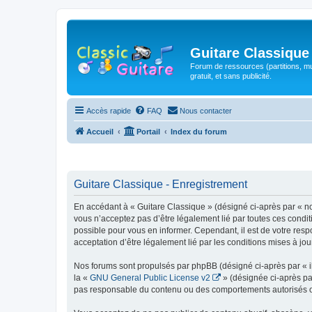
Guitare Classique
Forum de ressources (partitions, mu
gratuit, et sans publicité.
Accès rapide
FAQ
Nous contacter
Accueil
Portail
Index du forum
Guitare Classique - Enregistrement
En accédant à « Guitare Classique » (désigné ci-après par « nous
vous n’acceptez pas d’être légalement lié par toutes ces condit
possible pour vous en informer. Cependant, il est de votre respo
acceptation d’être légalement lié par les conditions mises à jou
Nos forums sont propulsés par phpBB (désigné ci-après par « il
la «
GNU General Public License v2
» (désignée ci-après pa
pas responsable du contenu ou des comportements autorisés ou i