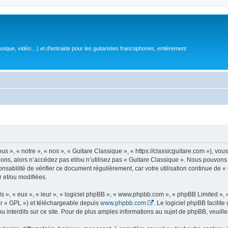
sique, vidéo…) et d'entraide pour les guitaristes francophones, entièrement
 », « notre », « nos », « Guitare Classique », « https://classicguitare.com »), vous
ions, alors n’accédez pas et/ou n’utilisez pas « Guitare Classique ». Nous pouvons 
nsabilité de vérifier ce document régulièrement, car votre utilisation continue de «
r et/ou modifiées.
s », « eux », « leur », « logiciel phpBB », « www.phpbb.com », « phpBB Limited »,
r « GPL ») et téléchargeable depuis
www.phpbb.com
. Le logiciel phpBB facilit
nterdits sur ce site. Pour de plus amples informations au sujet de phpBB, veuille