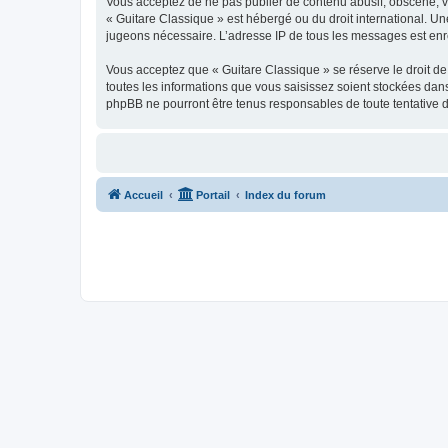
Vous acceptez de ne pas publier de contenu abusif, obscène, vul
« Guitare Classique » est hébergé ou du droit international. Un
jugeons nécessaire. L’adresse IP de tous les messages est enre
Vous acceptez que « Guitare Classique » se réserve le droit de 
toutes les informations que vous saisissez soient stockées dan
phpBB ne pourront être tenus responsables de toute tentative 
Accueil
Portail
Index du forum