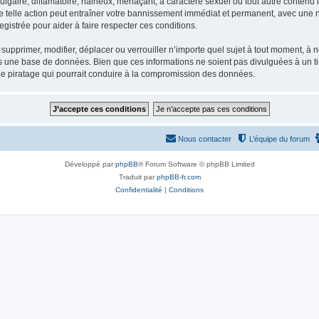
gaire, diffamatoire, haineux, menaçant, à caractère sexuel ou tout autre contenu ill
e telle action peut entraîner votre bannissement immédiat et permanent, avec une not
gistrée pour aider à faire respecter ces conditions.
supprimer, modifier, déplacer ou verrouiller n’importe quel sujet à tout moment, à
s une base de données. Bien que ces informations ne soient pas divulguées à un ti
de piratage qui pourrait conduire à la compromission des données.
Nous contacter
L’équipe du forum
Développé par
phpBB
® Forum Software © phpBB Limited
Traduit par
phpBB-fr.com
Confidentialité
|
Conditions