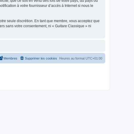
icite, que ce soit en vertu des lois de votre pays, du pays où
ification à votre fournisseur d’accès à Internet si nous le
 notre seule discrétion. En tant que membre, vous acceptez que
ers sans votre consentement, ni « Guitare Classique » ni
Membres
Supprimer les cookies
Heures au format
UTC+01:00