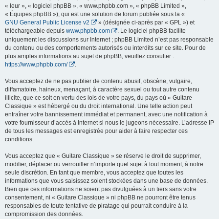
« leur », « logiciel phpBB », « www.phpbb.com », « phpBB Limited »,
« Équipes phpBB »), qui est une solution de forum publiée sous la «
GNU General Public License v2
» (désignée ci-après par « GPL ») et
téléchargeable depuis
www.phpbb.com
. Le logiciel phpBB facilite
uniquement les discussions sur Internet ; phpBB Limited n’est pas responsable
du contenu ou des comportements autorisés ou interdits sur ce site. Pour de
plus amples informations au sujet de phpBB, veuillez consulter :
https://www.phpbb.com/
.
Vous acceptez de ne pas publier de contenu abusif, obscène, vulgaire,
diffamatoire, haineux, menaçant, à caractère sexuel ou tout autre contenu
illicite, que ce soit en vertu des lois de votre pays, du pays où « Guitare
Classique » est hébergé ou du droit international. Une telle action peut
entraîner votre bannissement immédiat et permanent, avec une notification à
votre fournisseur d’accès à Internet si nous le jugeons nécessaire. L’adresse IP
de tous les messages est enregistrée pour aider à faire respecter ces
conditions.
Vous acceptez que « Guitare Classique » se réserve le droit de supprimer,
modifier, déplacer ou verrouiller n’importe quel sujet à tout moment, à notre
seule discrétion. En tant que membre, vous acceptez que toutes les
informations que vous saisissez soient stockées dans une base de données.
Bien que ces informations ne soient pas divulguées à un tiers sans votre
consentement, ni « Guitare Classique » ni phpBB ne pourront être tenus
responsables de toute tentative de piratage qui pourrait conduire à la
compromission des données.