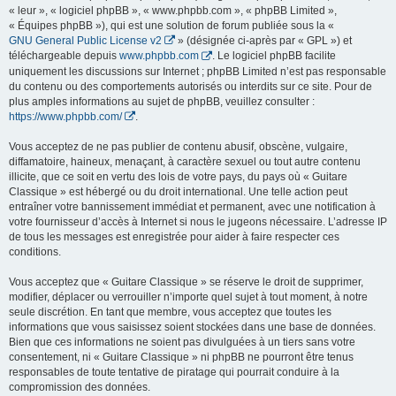
« leur », « logiciel phpBB », « www.phpbb.com », « phpBB Limited »,
« Équipes phpBB »), qui est une solution de forum publiée sous la «
GNU General Public License v2
» (désignée ci-après par « GPL ») et
téléchargeable depuis
www.phpbb.com
. Le logiciel phpBB facilite
uniquement les discussions sur Internet ; phpBB Limited n’est pas responsable
du contenu ou des comportements autorisés ou interdits sur ce site. Pour de
plus amples informations au sujet de phpBB, veuillez consulter :
https://www.phpbb.com/
.
Vous acceptez de ne pas publier de contenu abusif, obscène, vulgaire,
diffamatoire, haineux, menaçant, à caractère sexuel ou tout autre contenu
illicite, que ce soit en vertu des lois de votre pays, du pays où « Guitare
Classique » est hébergé ou du droit international. Une telle action peut
entraîner votre bannissement immédiat et permanent, avec une notification à
votre fournisseur d’accès à Internet si nous le jugeons nécessaire. L’adresse IP
de tous les messages est enregistrée pour aider à faire respecter ces
conditions.
Vous acceptez que « Guitare Classique » se réserve le droit de supprimer,
modifier, déplacer ou verrouiller n’importe quel sujet à tout moment, à notre
seule discrétion. En tant que membre, vous acceptez que toutes les
informations que vous saisissez soient stockées dans une base de données.
Bien que ces informations ne soient pas divulguées à un tiers sans votre
consentement, ni « Guitare Classique » ni phpBB ne pourront être tenus
responsables de toute tentative de piratage qui pourrait conduire à la
compromission des données.