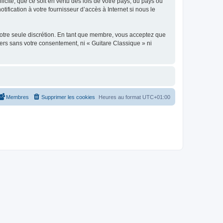
icite, que ce soit en vertu des lois de votre pays, du pays où
ification à votre fournisseur d’accès à Internet si nous le
 notre seule discrétion. En tant que membre, vous acceptez que
ers sans votre consentement, ni « Guitare Classique » ni
Membres
Supprimer les cookies
Heures au format
UTC+01:00