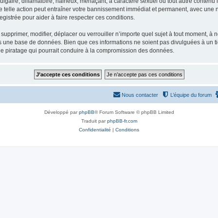
gaire, diffamatoire, haineux, menaçant, à caractère sexuel ou tout autre contenu ill
e telle action peut entraîner votre bannissement immédiat et permanent, avec une not
gistrée pour aider à faire respecter ces conditions.
supprimer, modifier, déplacer ou verrouiller n’importe quel sujet à tout moment, à
s une base de données. Bien que ces informations ne soient pas divulguées à un ti
de piratage qui pourrait conduire à la compromission des données.
Nous contacter
L’équipe du forum
Développé par
phpBB
® Forum Software © phpBB Limited
Traduit par
phpBB-fr.com
Confidentialité
|
Conditions