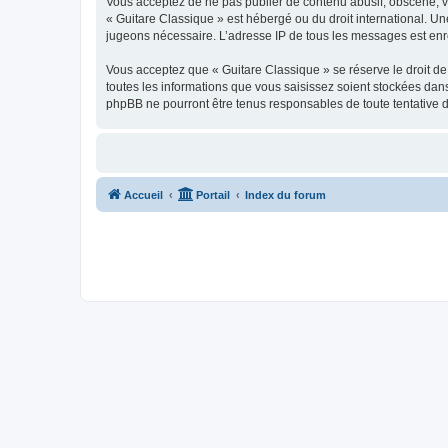
Vous acceptez de ne pas publier de contenu abusif, obscène, vul
« Guitare Classique » est hébergé ou du droit international. Un
jugeons nécessaire. L’adresse IP de tous les messages est enre
Vous acceptez que « Guitare Classique » se réserve le droit de 
toutes les informations que vous saisissez soient stockées dan
phpBB ne pourront être tenus responsables de toute tentative 
Accueil
Portail
Index du forum