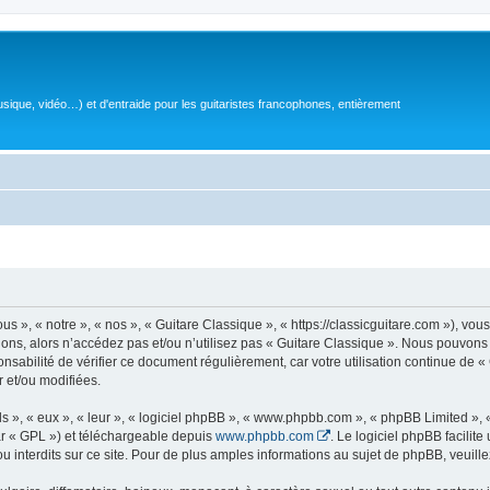
sique, vidéo…) et d'entraide pour les guitaristes francophones, entièrement
 », « notre », « nos », « Guitare Classique », « https://classicguitare.com »), vous
ions, alors n’accédez pas et/ou n’utilisez pas « Guitare Classique ». Nous pouvons 
nsabilité de vérifier ce document régulièrement, car votre utilisation continue de «
r et/ou modifiées.
s », « eux », « leur », « logiciel phpBB », « www.phpbb.com », « phpBB Limited »,
r « GPL ») et téléchargeable depuis
www.phpbb.com
. Le logiciel phpBB facilit
nterdits sur ce site. Pour de plus amples informations au sujet de phpBB, veuille