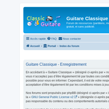
Guitare Classique
Forum de ressources (partitions, mu
gratuit, et sans publicité.
Accès rapide
FAQ
Nous contacter
Accueil
Portail
Index du forum
Guitare Classique - Enregistrement
En accédant à « Guitare Classique » (désigné ci-après par « nous
vous n’acceptez pas d’être légalement lié par toutes ces condit
possible pour vous en informer. Cependant, il est de votre respo
acceptation d’être légalement lié par les conditions mises à jou
Nos forums sont propulsés par phpBB (désigné ci-après par « il
la «
GNU General Public License v2
» (désignée ci-après pa
pas responsable du contenu ou des comportements autorisés ou i