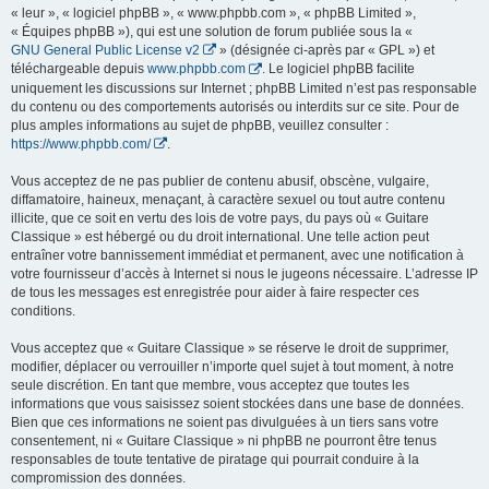
« leur », « logiciel phpBB », « www.phpbb.com », « phpBB Limited »,
« Équipes phpBB »), qui est une solution de forum publiée sous la «
GNU General Public License v2
» (désignée ci-après par « GPL ») et
téléchargeable depuis
www.phpbb.com
. Le logiciel phpBB facilite
uniquement les discussions sur Internet ; phpBB Limited n’est pas responsable
du contenu ou des comportements autorisés ou interdits sur ce site. Pour de
plus amples informations au sujet de phpBB, veuillez consulter :
https://www.phpbb.com/
.
Vous acceptez de ne pas publier de contenu abusif, obscène, vulgaire,
diffamatoire, haineux, menaçant, à caractère sexuel ou tout autre contenu
illicite, que ce soit en vertu des lois de votre pays, du pays où « Guitare
Classique » est hébergé ou du droit international. Une telle action peut
entraîner votre bannissement immédiat et permanent, avec une notification à
votre fournisseur d’accès à Internet si nous le jugeons nécessaire. L’adresse IP
de tous les messages est enregistrée pour aider à faire respecter ces
conditions.
Vous acceptez que « Guitare Classique » se réserve le droit de supprimer,
modifier, déplacer ou verrouiller n’importe quel sujet à tout moment, à notre
seule discrétion. En tant que membre, vous acceptez que toutes les
informations que vous saisissez soient stockées dans une base de données.
Bien que ces informations ne soient pas divulguées à un tiers sans votre
consentement, ni « Guitare Classique » ni phpBB ne pourront être tenus
responsables de toute tentative de piratage qui pourrait conduire à la
compromission des données.