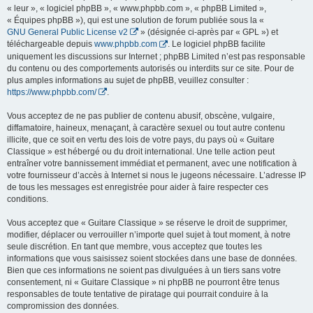
« leur », « logiciel phpBB », « www.phpbb.com », « phpBB Limited »,
« Équipes phpBB »), qui est une solution de forum publiée sous la «
GNU General Public License v2
» (désignée ci-après par « GPL ») et
téléchargeable depuis
www.phpbb.com
. Le logiciel phpBB facilite
uniquement les discussions sur Internet ; phpBB Limited n’est pas responsable
du contenu ou des comportements autorisés ou interdits sur ce site. Pour de
plus amples informations au sujet de phpBB, veuillez consulter :
https://www.phpbb.com/
.
Vous acceptez de ne pas publier de contenu abusif, obscène, vulgaire,
diffamatoire, haineux, menaçant, à caractère sexuel ou tout autre contenu
illicite, que ce soit en vertu des lois de votre pays, du pays où « Guitare
Classique » est hébergé ou du droit international. Une telle action peut
entraîner votre bannissement immédiat et permanent, avec une notification à
votre fournisseur d’accès à Internet si nous le jugeons nécessaire. L’adresse IP
de tous les messages est enregistrée pour aider à faire respecter ces
conditions.
Vous acceptez que « Guitare Classique » se réserve le droit de supprimer,
modifier, déplacer ou verrouiller n’importe quel sujet à tout moment, à notre
seule discrétion. En tant que membre, vous acceptez que toutes les
informations que vous saisissez soient stockées dans une base de données.
Bien que ces informations ne soient pas divulguées à un tiers sans votre
consentement, ni « Guitare Classique » ni phpBB ne pourront être tenus
responsables de toute tentative de piratage qui pourrait conduire à la
compromission des données.