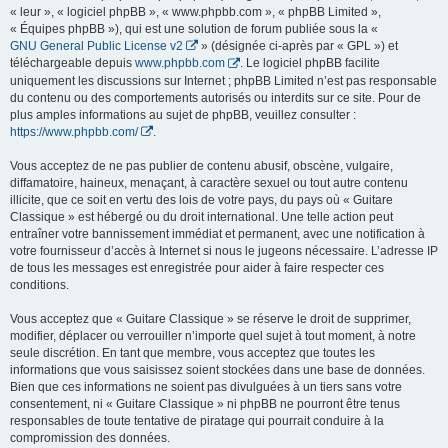
« leur », « logiciel phpBB », « www.phpbb.com », « phpBB Limited »,
« Équipes phpBB »), qui est une solution de forum publiée sous la «
GNU General Public License v2
» (désignée ci-après par « GPL ») et
téléchargeable depuis
www.phpbb.com
. Le logiciel phpBB facilite
uniquement les discussions sur Internet ; phpBB Limited n’est pas responsable
du contenu ou des comportements autorisés ou interdits sur ce site. Pour de
plus amples informations au sujet de phpBB, veuillez consulter :
https://www.phpbb.com/
.
Vous acceptez de ne pas publier de contenu abusif, obscène, vulgaire,
diffamatoire, haineux, menaçant, à caractère sexuel ou tout autre contenu
illicite, que ce soit en vertu des lois de votre pays, du pays où « Guitare
Classique » est hébergé ou du droit international. Une telle action peut
entraîner votre bannissement immédiat et permanent, avec une notification à
votre fournisseur d’accès à Internet si nous le jugeons nécessaire. L’adresse IP
de tous les messages est enregistrée pour aider à faire respecter ces
conditions.
Vous acceptez que « Guitare Classique » se réserve le droit de supprimer,
modifier, déplacer ou verrouiller n’importe quel sujet à tout moment, à notre
seule discrétion. En tant que membre, vous acceptez que toutes les
informations que vous saisissez soient stockées dans une base de données.
Bien que ces informations ne soient pas divulguées à un tiers sans votre
consentement, ni « Guitare Classique » ni phpBB ne pourront être tenus
responsables de toute tentative de piratage qui pourrait conduire à la
compromission des données.