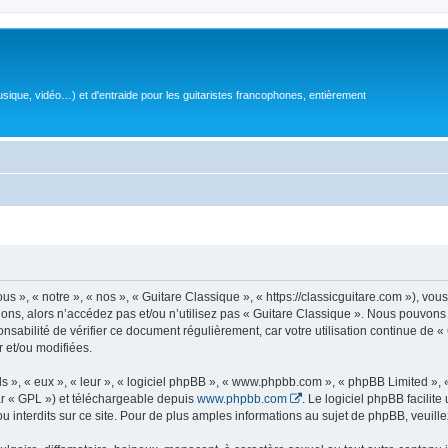
sique, vidéo…) et d'entraide pour les guitaristes francophones, entièrement
 », « notre », « nos », « Guitare Classique », « https://classicguitare.com »), vous
ions, alors n’accédez pas et/ou n’utilisez pas « Guitare Classique ». Nous pouvons 
nsabilité de vérifier ce document régulièrement, car votre utilisation continue de «
r et/ou modifiées.
s », « eux », « leur », « logiciel phpBB », « www.phpbb.com », « phpBB Limited »,
r « GPL ») et téléchargeable depuis
www.phpbb.com
. Le logiciel phpBB facilit
nterdits sur ce site. Pour de plus amples informations au sujet de phpBB, veuille