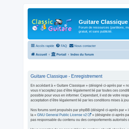
Guitare Classique
Forum de ressources (partitions, mu
gratuit, et sans publicité.
Accès rapide
FAQ
Nous contacter
Accueil
Portail
Index du forum
Guitare Classique - Enregistrement
En accédant à « Guitare Classique » (désigné ci-après par « nous
vous n’acceptez pas d’être légalement lié par toutes ces condit
possible pour vous en informer. Cependant, il est de votre respo
acceptation d’être légalement lié par les conditions mises à jou
Nos forums sont propulsés par phpBB (désigné ci-après par « il
la «
GNU General Public License v2
» (désignée ci-après pa
pas responsable du contenu ou des comportements autorisés ou i