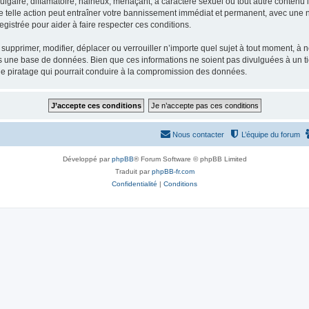
gaire, diffamatoire, haineux, menaçant, à caractère sexuel ou tout autre contenu ill
e telle action peut entraîner votre bannissement immédiat et permanent, avec une not
gistrée pour aider à faire respecter ces conditions.
supprimer, modifier, déplacer ou verrouiller n’importe quel sujet à tout moment, à
s une base de données. Bien que ces informations ne soient pas divulguées à un ti
de piratage qui pourrait conduire à la compromission des données.
Nous contacter
L’équipe du forum
Développé par
phpBB
® Forum Software © phpBB Limited
Traduit par
phpBB-fr.com
Confidentialité
|
Conditions