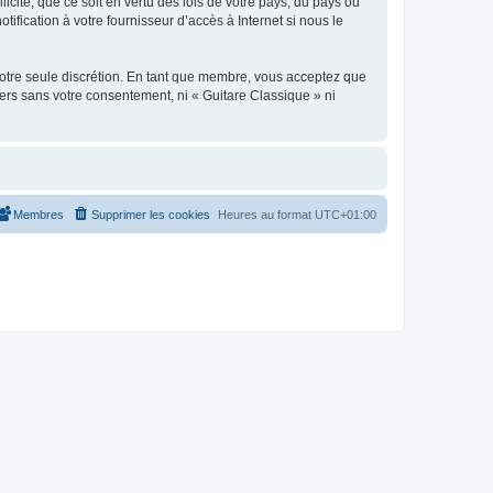
icite, que ce soit en vertu des lois de votre pays, du pays où
ification à votre fournisseur d’accès à Internet si nous le
 notre seule discrétion. En tant que membre, vous acceptez que
ers sans votre consentement, ni « Guitare Classique » ni
Membres
Supprimer les cookies
Heures au format
UTC+01:00