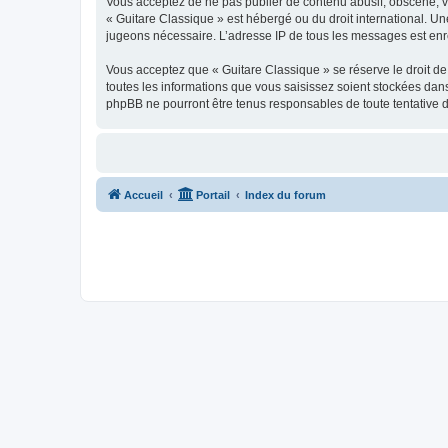
Vous acceptez de ne pas publier de contenu abusif, obscène, vul
« Guitare Classique » est hébergé ou du droit international. Un
jugeons nécessaire. L’adresse IP de tous les messages est enre
Vous acceptez que « Guitare Classique » se réserve le droit de 
toutes les informations que vous saisissez soient stockées dan
phpBB ne pourront être tenus responsables de toute tentative 
Accueil
Portail
Index du forum