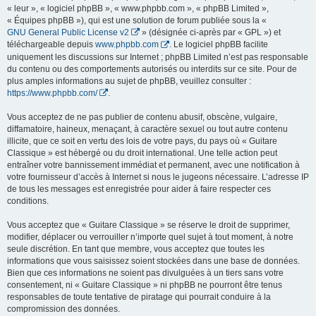
« leur », « logiciel phpBB », « www.phpbb.com », « phpBB Limited »,
« Équipes phpBB »), qui est une solution de forum publiée sous la «
GNU General Public License v2
» (désignée ci-après par « GPL ») et
téléchargeable depuis
www.phpbb.com
. Le logiciel phpBB facilite
uniquement les discussions sur Internet ; phpBB Limited n’est pas responsable
du contenu ou des comportements autorisés ou interdits sur ce site. Pour de
plus amples informations au sujet de phpBB, veuillez consulter :
https://www.phpbb.com/
.
Vous acceptez de ne pas publier de contenu abusif, obscène, vulgaire,
diffamatoire, haineux, menaçant, à caractère sexuel ou tout autre contenu
illicite, que ce soit en vertu des lois de votre pays, du pays où « Guitare
Classique » est hébergé ou du droit international. Une telle action peut
entraîner votre bannissement immédiat et permanent, avec une notification à
votre fournisseur d’accès à Internet si nous le jugeons nécessaire. L’adresse IP
de tous les messages est enregistrée pour aider à faire respecter ces
conditions.
Vous acceptez que « Guitare Classique » se réserve le droit de supprimer,
modifier, déplacer ou verrouiller n’importe quel sujet à tout moment, à notre
seule discrétion. En tant que membre, vous acceptez que toutes les
informations que vous saisissez soient stockées dans une base de données.
Bien que ces informations ne soient pas divulguées à un tiers sans votre
consentement, ni « Guitare Classique » ni phpBB ne pourront être tenus
responsables de toute tentative de piratage qui pourrait conduire à la
compromission des données.