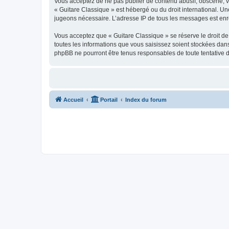
Vous acceptez de ne pas publier de contenu abusif, obscène, vul
« Guitare Classique » est hébergé ou du droit international. Un
jugeons nécessaire. L’adresse IP de tous les messages est enre
Vous acceptez que « Guitare Classique » se réserve le droit de 
toutes les informations que vous saisissez soient stockées dan
phpBB ne pourront être tenus responsables de toute tentative 
Accueil
Portail
Index du forum