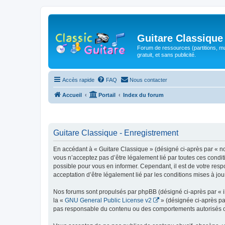
Guitare Classique
Forum de ressources (partitions, mu
gratuit, et sans publicité.
Accès rapide
FAQ
Nous contacter
Accueil
Portail
Index du forum
Guitare Classique - Enregistrement
En accédant à « Guitare Classique » (désigné ci-après par « nous
vous n’acceptez pas d’être légalement lié par toutes ces condit
possible pour vous en informer. Cependant, il est de votre respo
acceptation d’être légalement lié par les conditions mises à jou
Nos forums sont propulsés par phpBB (désigné ci-après par « il
la «
GNU General Public License v2
» (désignée ci-après pa
pas responsable du contenu ou des comportements autorisés ou i