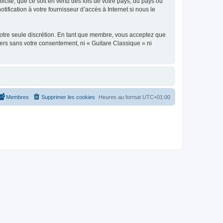
icite, que ce soit en vertu des lois de votre pays, du pays où
ification à votre fournisseur d’accès à Internet si nous le
 notre seule discrétion. En tant que membre, vous acceptez que
ers sans votre consentement, ni « Guitare Classique » ni
Membres
Supprimer les cookies
Heures au format
UTC+01:00