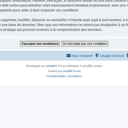
gaire, diffamatoire, haineux, menaçant, à caractère sexuel ou tout autre contenu ill
e telle action peut entraîner votre bannissement immédiat et permanent, avec une not
gistrée pour aider à faire respecter ces conditions.
supprimer, modifier, déplacer ou verrouiller n’importe quel sujet à tout moment, à
s une base de données. Bien que ces informations ne soient pas divulguées à un ti
de piratage qui pourrait conduire à la compromission des données.
Nous contacter
L’équipe du forum
Développé par
phpBB
® Forum Software © phpBB Limited
Traduit par
phpBB-fr.com
Confidentialité
|
Conditions