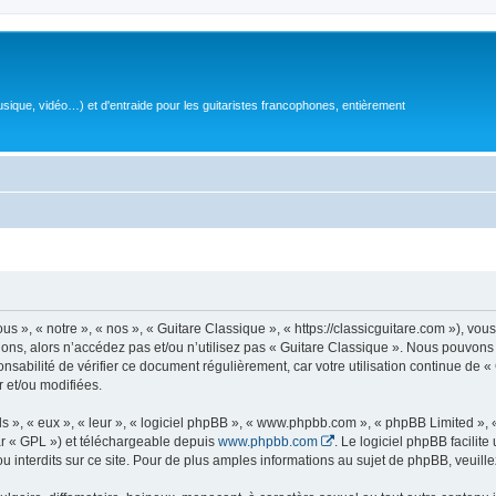
sique, vidéo…) et d'entraide pour les guitaristes francophones, entièrement
 », « notre », « nos », « Guitare Classique », « https://classicguitare.com »), vous
ions, alors n’accédez pas et/ou n’utilisez pas « Guitare Classique ». Nous pouvons 
nsabilité de vérifier ce document régulièrement, car votre utilisation continue de «
r et/ou modifiées.
s », « eux », « leur », « logiciel phpBB », « www.phpbb.com », « phpBB Limited »,
r « GPL ») et téléchargeable depuis
www.phpbb.com
. Le logiciel phpBB facilit
nterdits sur ce site. Pour de plus amples informations au sujet de phpBB, veuille