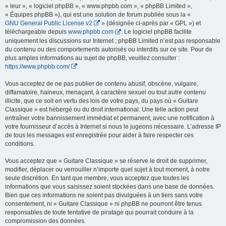
« leur », « logiciel phpBB », « www.phpbb.com », « phpBB Limited »,
« Équipes phpBB »), qui est une solution de forum publiée sous la «
GNU General Public License v2
» (désignée ci-après par « GPL ») et
téléchargeable depuis
www.phpbb.com
. Le logiciel phpBB facilite
uniquement les discussions sur Internet ; phpBB Limited n’est pas responsable
du contenu ou des comportements autorisés ou interdits sur ce site. Pour de
plus amples informations au sujet de phpBB, veuillez consulter :
https://www.phpbb.com/
.
Vous acceptez de ne pas publier de contenu abusif, obscène, vulgaire,
diffamatoire, haineux, menaçant, à caractère sexuel ou tout autre contenu
illicite, que ce soit en vertu des lois de votre pays, du pays où « Guitare
Classique » est hébergé ou du droit international. Une telle action peut
entraîner votre bannissement immédiat et permanent, avec une notification à
votre fournisseur d’accès à Internet si nous le jugeons nécessaire. L’adresse IP
de tous les messages est enregistrée pour aider à faire respecter ces
conditions.
Vous acceptez que « Guitare Classique » se réserve le droit de supprimer,
modifier, déplacer ou verrouiller n’importe quel sujet à tout moment, à notre
seule discrétion. En tant que membre, vous acceptez que toutes les
informations que vous saisissez soient stockées dans une base de données.
Bien que ces informations ne soient pas divulguées à un tiers sans votre
consentement, ni « Guitare Classique » ni phpBB ne pourront être tenus
responsables de toute tentative de piratage qui pourrait conduire à la
compromission des données.