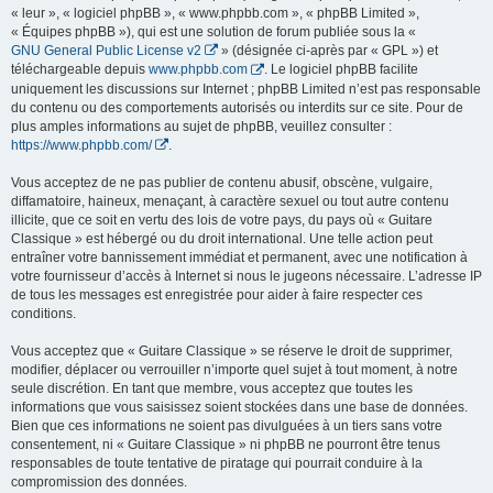
« leur », « logiciel phpBB », « www.phpbb.com », « phpBB Limited »,
« Équipes phpBB »), qui est une solution de forum publiée sous la «
GNU General Public License v2
» (désignée ci-après par « GPL ») et
téléchargeable depuis
www.phpbb.com
. Le logiciel phpBB facilite
uniquement les discussions sur Internet ; phpBB Limited n’est pas responsable
du contenu ou des comportements autorisés ou interdits sur ce site. Pour de
plus amples informations au sujet de phpBB, veuillez consulter :
https://www.phpbb.com/
.
Vous acceptez de ne pas publier de contenu abusif, obscène, vulgaire,
diffamatoire, haineux, menaçant, à caractère sexuel ou tout autre contenu
illicite, que ce soit en vertu des lois de votre pays, du pays où « Guitare
Classique » est hébergé ou du droit international. Une telle action peut
entraîner votre bannissement immédiat et permanent, avec une notification à
votre fournisseur d’accès à Internet si nous le jugeons nécessaire. L’adresse IP
de tous les messages est enregistrée pour aider à faire respecter ces
conditions.
Vous acceptez que « Guitare Classique » se réserve le droit de supprimer,
modifier, déplacer ou verrouiller n’importe quel sujet à tout moment, à notre
seule discrétion. En tant que membre, vous acceptez que toutes les
informations que vous saisissez soient stockées dans une base de données.
Bien que ces informations ne soient pas divulguées à un tiers sans votre
consentement, ni « Guitare Classique » ni phpBB ne pourront être tenus
responsables de toute tentative de piratage qui pourrait conduire à la
compromission des données.