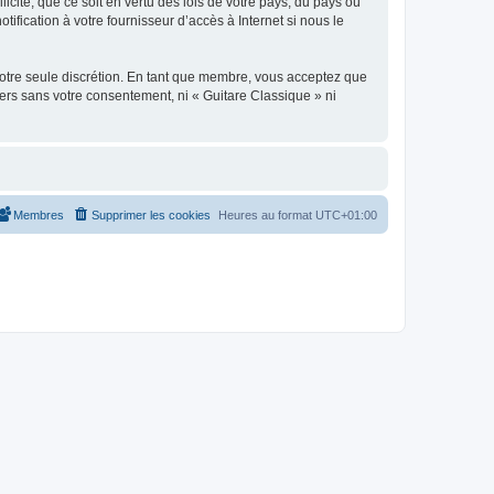
icite, que ce soit en vertu des lois de votre pays, du pays où
ification à votre fournisseur d’accès à Internet si nous le
 notre seule discrétion. En tant que membre, vous acceptez que
ers sans votre consentement, ni « Guitare Classique » ni
Membres
Supprimer les cookies
Heures au format
UTC+01:00