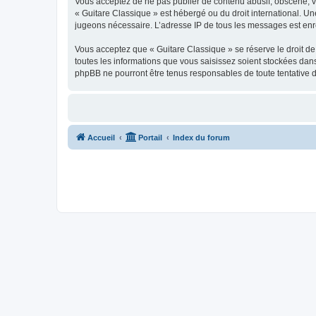
Vous acceptez de ne pas publier de contenu abusif, obscène, vul
« Guitare Classique » est hébergé ou du droit international. Un
jugeons nécessaire. L’adresse IP de tous les messages est enre
Vous acceptez que « Guitare Classique » se réserve le droit de 
toutes les informations que vous saisissez soient stockées dan
phpBB ne pourront être tenus responsables de toute tentative 
Accueil
Portail
Index du forum