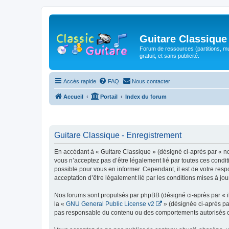
Guitare Classique
Forum de ressources (partitions, mu
gratuit, et sans publicité.
Accès rapide
FAQ
Nous contacter
Accueil
Portail
Index du forum
Guitare Classique - Enregistrement
En accédant à « Guitare Classique » (désigné ci-après par « nous
vous n’acceptez pas d’être légalement lié par toutes ces condit
possible pour vous en informer. Cependant, il est de votre respo
acceptation d’être légalement lié par les conditions mises à jou
Nos forums sont propulsés par phpBB (désigné ci-après par « il
la «
GNU General Public License v2
» (désignée ci-après pa
pas responsable du contenu ou des comportements autorisés ou i