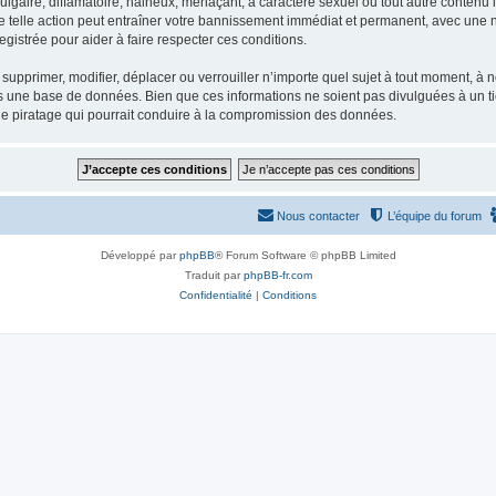
gaire, diffamatoire, haineux, menaçant, à caractère sexuel ou tout autre contenu ill
e telle action peut entraîner votre bannissement immédiat et permanent, avec une not
gistrée pour aider à faire respecter ces conditions.
supprimer, modifier, déplacer ou verrouiller n’importe quel sujet à tout moment, à
s une base de données. Bien que ces informations ne soient pas divulguées à un ti
de piratage qui pourrait conduire à la compromission des données.
Nous contacter
L’équipe du forum
Développé par
phpBB
® Forum Software © phpBB Limited
Traduit par
phpBB-fr.com
Confidentialité
|
Conditions