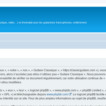
sique, vidéo…) et d'entraide pour les guitaristes francophones, entièrement
 », « notre », « nos », « Guitare Classique », « https://classicguitare.com »), vous
ions, alors n’accédez pas et/ou n’utilisez pas « Guitare Classique ». Nous pouvons 
nsabilité de vérifier ce document régulièrement, car votre utilisation continue de «
r et/ou modifiées.
s », « eux », « leur », « logiciel phpBB », « www.phpbb.com », « phpBB Limited »,
r « GPL ») et téléchargeable depuis
www.phpbb.com
. Le logiciel phpBB facilit
nterdits sur ce site. Pour de plus amples informations au sujet de phpBB, veuille