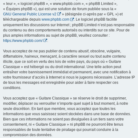
« leur », « logiciel phpBB », « www.phpbb.com », « phpBB Limited »,
« Équipes phpBB »), qui est une solution de forum publiée sous la «
GNU General Public License v2
» (désignée ci-après par « GPL ») et
téléchargeable depuis
www.phpbb.com
. Le logiciel phpBB facilite
uniquement les discussions sur Internet ; phpBB Limited n’est pas responsable
du contenu ou des comportements autorisés ou interdits sur ce site. Pour de
plus amples informations au sujet de phpBB, veuillez consulter :
https://www.phpbb.com/
.
Vous acceptez de ne pas publier de contenu abusif, obscène, vulgaire,
diffamatoire, haineux, menaçant, à caractère sexuel ou tout autre contenu
illicite, que ce soit en vertu des lois de votre pays, du pays où « Guitare
Classique » est hébergé ou du droit international. Une telle action peut
entraîner votre bannissement immédiat et permanent, avec une notification à
votre fournisseur d’accès à Internet si nous le jugeons nécessaire. L’adresse IP
de tous les messages est enregistrée pour aider à faire respecter ces
conditions.
Vous acceptez que « Guitare Classique » se réserve le droit de supprimer,
modifier, déplacer ou verrouiller n’importe quel sujet à tout moment, à notre
seule discrétion. En tant que membre, vous acceptez que toutes les
informations que vous saisissez soient stockées dans une base de données.
Bien que ces informations ne soient pas divulguées à un tiers sans votre
consentement, ni « Guitare Classique » ni phpBB ne pourront être tenus
responsables de toute tentative de piratage qui pourrait conduire à la
compromission des données.